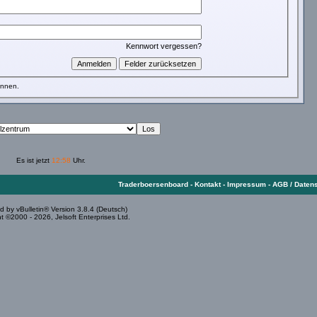
Kennwort vergessen?
önnen.
Es ist jetzt
12:58
Uhr.
Traderboersenboard
-
Kontakt
-
Impressum
-
AGB / Daten
 by vBulletin® Version 3.8.4 (Deutsch)
t ©2000 - 2026, Jelsoft Enterprises Ltd.