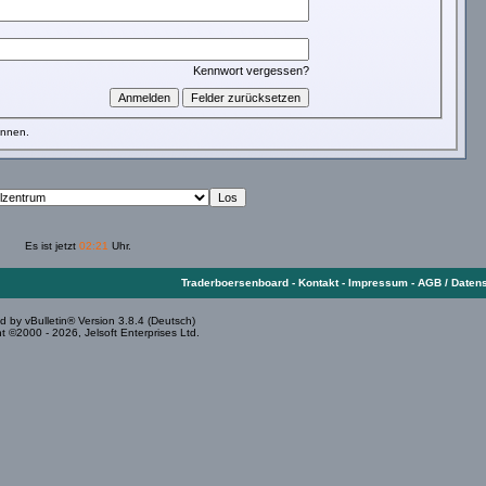
Kennwort vergessen?
önnen.
Es ist jetzt
02:21
Uhr.
Traderboersenboard
-
Kontakt
-
Impressum
-
AGB / Daten
 by vBulletin® Version 3.8.4 (Deutsch)
t ©2000 - 2026, Jelsoft Enterprises Ltd.