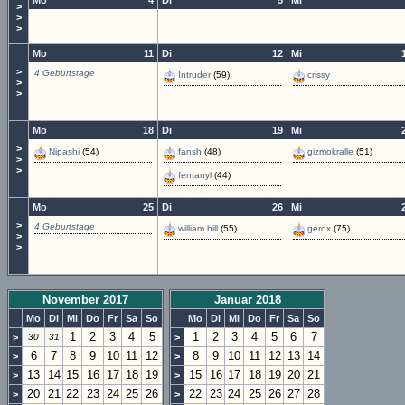
Mo
4
Di
5
Mi
>
>
>
Mo
11
Di
12
Mi
>
4 Geburtstage
Intruder
(59)
crissy
>
>
Mo
18
Di
19
Mi
>
Nipashi
(54)
fansh
(48)
gizmokralle
(51)
>
>
fentanyl
(44)
Mo
25
Di
26
Mi
>
4 Geburtstage
william hill
(55)
gerox
(75)
>
>
November 2017
Januar 2018
Mo
Di
Mi
Do
Fr
Sa
So
Mo
Di
Mi
Do
Fr
Sa
So
1
2
3
4
5
1
2
3
4
5
6
7
>
30
31
>
6
7
8
9
10
11
12
8
9
10
11
12
13
14
>
>
13
14
15
16
17
18
19
15
16
17
18
19
20
21
>
>
20
21
22
23
24
25
26
22
23
24
25
26
27
28
>
>