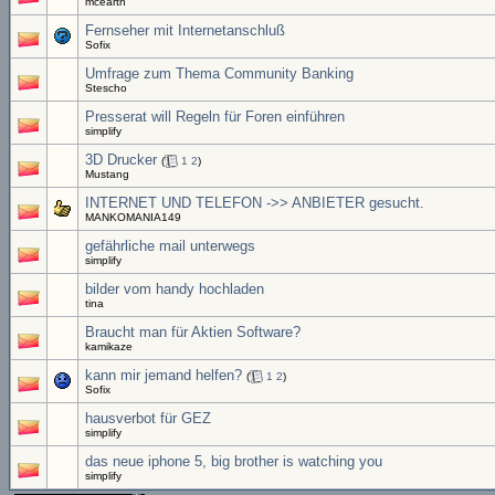
mcearth
Fernseher mit Internetanschluß
Sofix
Umfrage zum Thema Community Banking
Stescho
Presserat will Regeln für Foren einführen
simplify
3D Drucker
(
1
2
)
Mustang
INTERNET UND TELEFON ->> ANBIETER gesucht.
MANKOMANIA149
gefährliche mail unterwegs
simplify
bilder vom handy hochladen
tina
Braucht man für Aktien Software?
kamikaze
kann mir jemand helfen?
(
1
2
)
Sofix
hausverbot für GEZ
simplify
das neue iphone 5, big brother is watching you
simplify