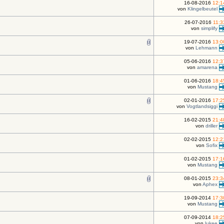
16-08-2016
12:1
von
Klingelbeutel
26-07-2016
11:3
von
simplify
19-07-2016
13:0
von
Lehmann
05-06-2016
12:3
von
amarena
01-06-2016
18:4
von
Mustang
02-01-2016
17:2
von
Vogtlandsiggi
16-02-2015
21:4
von
driller
02-02-2015
12:2
von
Sofix
01-02-2015
17:1
von
Mustang
08-01-2015
23:3
von
Aphex
19-09-2014
17:3
von
Mustang
07-09-2014
18:2
von
lukee