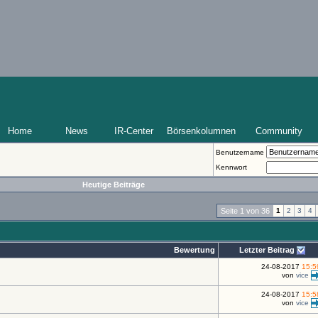
Home
News
IR-Center
Börsenkolumnen
Community
Benutzername
Kennwort
Heutige Beiträge
Seite 1 von 36
1
2
3
4
Bewertung
Letzter Beitrag
24-08-2017
15:5
von
vice
24-08-2017
15:5
von
vice