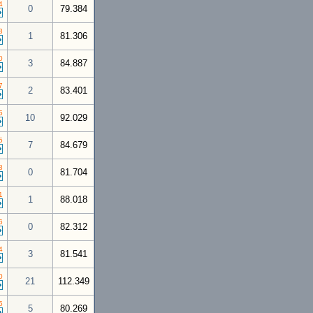
4
0
79.384
3
1
81.306
0
3
84.887
7
2
83.401
5
10
92.029
5
7
84.679
8
0
81.704
1
1
88.018
6
0
82.312
4
3
81.541
0
21
112.349
5
5
80.269