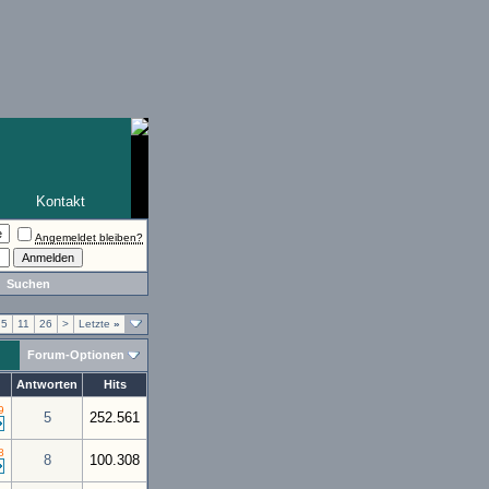
Kontakt
Angemeldet bleiben?
Suchen
5
11
26
>
Letzte
»
Forum-Optionen
Antworten
Hits
9
5
252.561
8
8
100.308