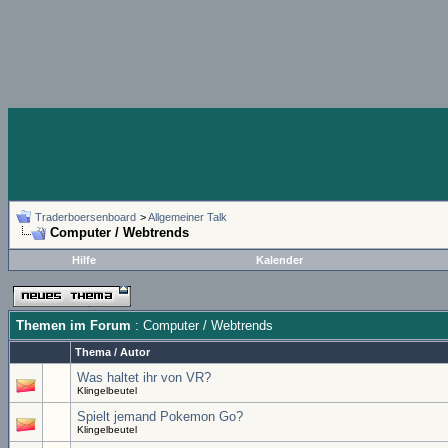
Traderboersenboard
>
Allgemeiner Talk
Computer / Webtrends
Hilfe
Kalender
Themen im Forum
: Computer / Webtrends
Thema
/
Autor
Was haltet ihr von VR?
Klingelbeutel
Spielt jemand Pokemon Go?
Klingelbeutel