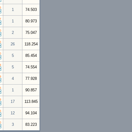
5
1
74.503
7
1
80.973
0
2
75.047
6
26
118.254
0
5
85.454
3
5
74.554
9
4
77.928
6
1
90.857
9
17
113.845
6
12
94.104
0
3
83.223