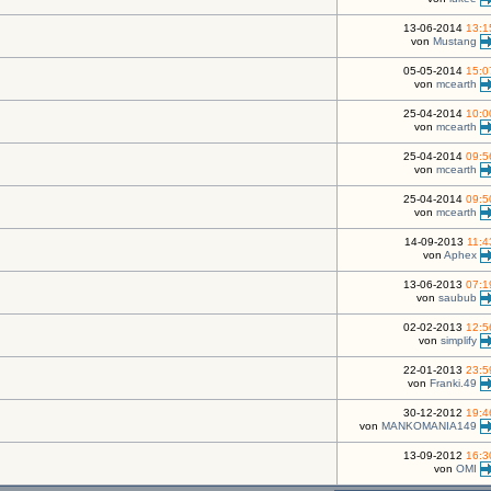
13-06-2014
13:1
von
Mustang
05-05-2014
15:0
von
mcearth
25-04-2014
10:0
von
mcearth
25-04-2014
09:5
von
mcearth
25-04-2014
09:5
von
mcearth
14-09-2013
11:4
von
Aphex
13-06-2013
07:1
von
saubub
02-02-2013
12:5
von
simplify
22-01-2013
23:5
von
Franki.49
30-12-2012
19:4
von
MANKOMANIA149
13-09-2012
16:3
von
OMI