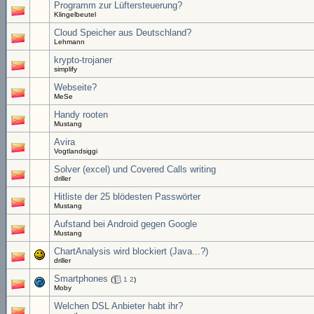
Programm zur Lüftersteuerung?
Klingelbeutel
Cloud Speicher aus Deutschland?
Lehmann
krypto-trojaner
simplify
Webseite?
MeSe
Handy rooten
Mustang
Avira
Vogtlandsiggi
Solver (excel) und Covered Calls writing
driller
Hitliste der 25 blödesten Passwörter
Mustang
Aufstand bei Android gegen Google
Mustang
ChartAnalysis wird blockiert (Java...?)
driller
Smartphones
(
1
2
)
Moby
Welchen DSL Anbieter habt ihr?