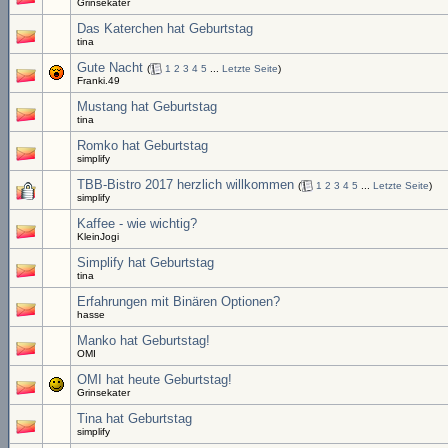
Grinsekater
Das Katerchen hat Geburtstag
tina
Gute Nacht
(
1
2
3
4
5
...
Letzte Seite
)
Franki.49
Mustang hat Geburtstag
tina
Romko hat Geburtstag
simplify
TBB-Bistro 2017 herzlich willkommen
(
1
2
3
4
5
...
Letzte Seite
)
simplify
Kaffee - wie wichtig?
KleinJogi
Simplify hat Geburtstag
tina
Erfahrungen mit Binären Optionen?
hasse
Manko hat Geburtstag!
OMI
OMI hat heute Geburtstag!
Grinsekater
Tina hat Geburtstag
simplify