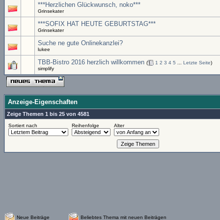
***Herzlichen Glückwunsch, noko***
Grinsekater
***SOFIX HAT HEUTE GEBURTSTAG***
Grinsekater
Suche ne gute Onlinekanzlei?
lukee
TBB-Bistro 2016 herzlich willkommen
(
1
2
3
4
5
...
Letzte Seite
)
simplify
Anzeige-Eigenschaften
Zeige Themen 1 bis 25 von 4581
Sortiert nach
Reihenfolge
Alter
Neue Beiträge
Beliebtes Thema mit neuen Beiträgen