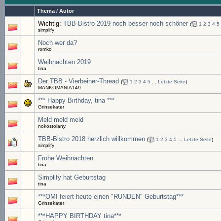
Thema
/
Autor
Wichtig:
TBB-Bistro 2019 noch besser noch schöner
(
1
2
3
4
5
simplify
Noch wer da?
romko
Weihnachten 2019
tina
Der TBB - Vierbeiner-Thread
(
1
2
3
4
5
...
Letzte Seite
)
MANKOMANIA149
*** Happy Birthday, tina ***
Grinsekater
Meld meld meld
nokostolany
TBB-Bistro 2018 herzlich willkommen
(
1
2
3
4
5
...
Letzte Seite
)
simplify
Frohe Weihnachten
tina
Simplify hat Geburtstag
tina
***OMI feiert heute einen "RUNDEN" Geburtstag***
Grinsekater
***HAPPY BIRTHDAY tina***