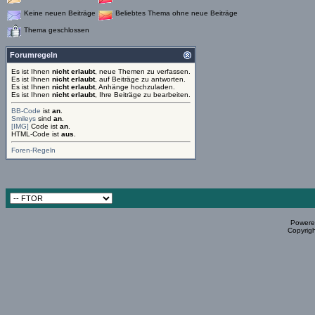
Keine neuen Beiträge
Beliebtes Thema ohne neue Beiträge
Thema geschlossen
Forumregeln
Es ist Ihnen
nicht erlaubt
, neue Themen zu verfassen.
Es ist Ihnen
nicht erlaubt
, auf Beiträge zu antworten.
Es ist Ihnen
nicht erlaubt
, Anhänge hochzuladen.
Es ist Ihnen
nicht erlaubt
, Ihre Beiträge zu bearbeiten.
BB-Code
ist
an
.
Smileys
sind
an
.
[IMG]
Code ist
an
.
HTML-Code ist
aus
.
Foren-Regeln
Powered
Copyrigh