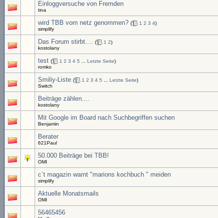
Einloggversuche von Fremden
tina
wird TBB vom netz genommen?
(
1
2
3
4
)
simplify
Das Forum stirbt....
(
1
2
)
kostolany
test
(
1
2
3
4
5
...
Letzte Seite
)
romko
Smiliy-Liste
(
1
2
3
4
5
...
Letzte Seite
)
Switch
Beiträge zählen....
kostolany
Mit Google im Board nach Suchbegriffen suchen
Benjamin
Berater
621Paul
50.000 Beiträge bei TBB!
OMI
c`t magazin warnt "marions kochbuch " meiden
simplify
Aktuelle Monatsmails
OMI
56465456