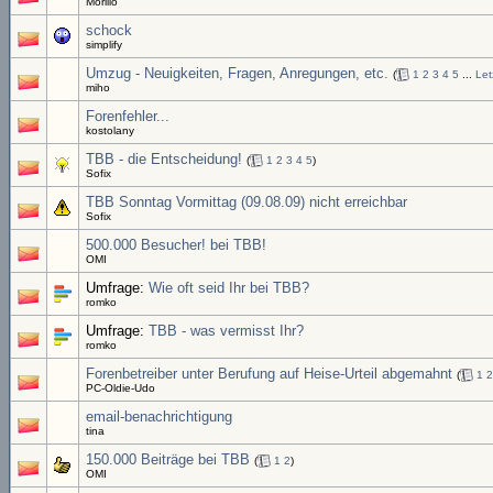
Morillo
schock
simplify
Umzug - Neuigkeiten, Fragen, Anregungen, etc.
(
1
2
3
4
5
...
Let
miho
Forenfehler...
kostolany
TBB - die Entscheidung!
(
1
2
3
4
5
)
Sofix
TBB Sonntag Vormittag (09.08.09) nicht erreichbar
Sofix
500.000 Besucher! bei TBB!
OMI
Umfrage:
Wie oft seid Ihr bei TBB?
romko
Umfrage:
TBB - was vermisst Ihr?
romko
Forenbetreiber unter Berufung auf Heise-Urteil abgemahnt
(
1
2
PC-Oldie-Udo
email-benachrichtigung
tina
150.000 Beiträge bei TBB
(
1
2
)
OMI