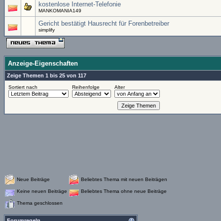
kostenlose Internet-Telefonie
MANKOMANIA149
Gericht bestätigt Hausrecht für Forenbetreiber
simplify
Anzeige-Eigenschaften
Zeige Themen 1 bis 25 von 117
Sortiert nach
Reihenfolge
Alter
Neue Beiträge
Beliebtes Thema mit neuen Beiträgen
Keine neuen Beiträge
Beliebtes Thema ohne neue Beiträge
Thema geschlossen
Forumregeln