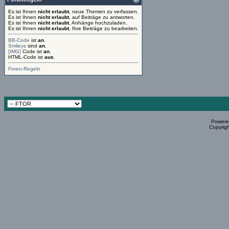
Es ist Ihnen
nicht erlaubt
, neue Themen zu verfassen.
Es ist Ihnen
nicht erlaubt
, auf Beiträge zu antworten.
Es ist Ihnen
nicht erlaubt
, Anhänge hochzuladen.
Es ist Ihnen
nicht erlaubt
, Ihre Beiträge zu bearbeiten.
BB-Code
ist
an
.
Smileys
sind
an
.
[IMG]
Code ist
an
.
HTML-Code ist
aus
.
Foren-Regeln
Powered
Copyrigh