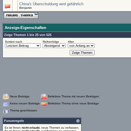
China's Überschuldung wird gefährlich
Benjamin
Anzeige-Eigenschaften
Zeige Themen 1 bis 25 von 525
Sortiert nach
Reihenfolge
Alter
Neue Beiträge
Beliebtes Thema mit neuen Beiträgen
Keine neuen Beiträge
Beliebtes Thema ohne neue Beiträge
Thema geschlossen
Forumregeln
Es ist Ihnen
nicht erlaubt
, neue Themen zu verfassen.
Es ist Ihnen
nicht erlaubt
, auf Beiträge zu antworten.