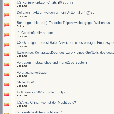
US-Konjunkturdaten-Charts
(
1
2
3
4
5
)
Benjamin
Deflation - „Aktien werden um ein Drittel fallen“
(
1
2
)
Benjamin
Börsengeschichte(n): Tausche Tulpenzwiebel gegen Wohnhaus
Aphex
ifo Geschäftsklima-Index
Benjamin
US Overnight Interest Rate: Anzeichen eines baldigen Finanzsy
Benjamin
Italienkrise; Kollapsauslöser des Euro + eines Großteils des de
Benjamin
Vertrauen in staatliches und monetäres System
Benjamin
Verbrauchervertrauen
Benjamin
Shiller KGV
Benjamin
In 10 years - 2025 (English only)
Benjamin
USA vs. China - wer ist der Mächtigste?
Benjamin
5G - welche Aktien profitieren?