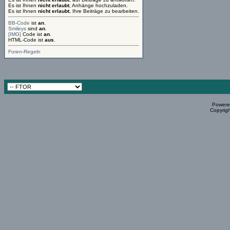
Es ist Ihnen
nicht erlaubt
, Anhänge hochzuladen.
Es ist Ihnen
nicht erlaubt
, Ihre Beiträge zu bearbeiten.
BB-Code
ist
an
.
Smileys
sind
an
.
[IMG]
Code ist
an
.
HTML-Code ist
aus
.
Foren-Regeln
Powered
Copyrigh