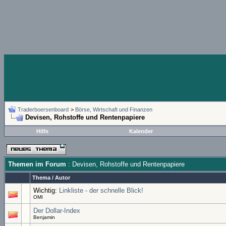
Traderboersenboard
>
Börse, Wirtschaft und Finanzen
Devisen, Rohstoffe und Rentenpapiere
Hilfe
Kalender
Themen im Forum
: Devisen, Rohstoffe und Rentenpapiere
Thema
/
Autor
Wichtig:
Linkliste - der schnelle Blick!
OMI
Der Dollar-Index
Benjamin