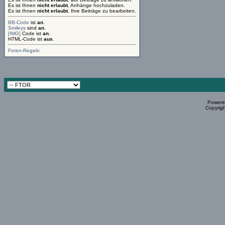
Es ist Ihnen
nicht erlaubt
, Anhänge hochzuladen.
Es ist Ihnen
nicht erlaubt
, Ihre Beiträge zu bearbeiten.
BB-Code
ist
an
.
Smileys
sind
an
.
[IMG]
Code ist
an
.
HTML-Code ist
aus
.
Foren-Regeln
Powered
Copyrigh