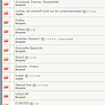
Ackerland, Farmen, Bauernhöfe
Benjamin
zucker, ein rohstoff nicht nur für schleckermäuler
(
1
2
3
4
)
simplify
Kaffee
Benjamin
Lithium
(
1
2
)
Benjamin
Anleihen Shorten?
(
1
2
3
4
5
...
Letzte Seite
)
Benjamin
Rohstoffe Übersicht
Benjamin
Nickel
(
1
2
3
)
Benjamin
Getreide - Grains
Benjamin
kupfer
(
1
2
3
4
5
)
simplify
Natural Gas
(
1
2
3
4
5
)
Benjamin
USD/CHF
Benjamin
EUR/USD
(
1
2
)