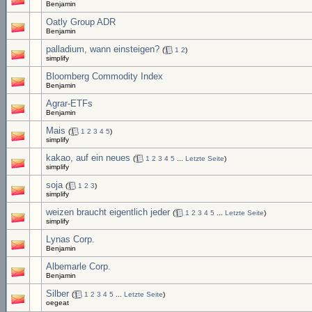
Benjamin
Oatly Group ADR
Benjamin
palladium, wann einsteigen?
(
1
2
)
simplify
Bloomberg Commodity Index
Benjamin
Agrar-ETFs
Benjamin
Mais
(
1
2
3
4
5
)
simplify
kakao, auf ein neues
(
1
2
3
4
5
...
Letzte Seite
)
simplify
soja
(
1
2
3
)
simplify
weizen braucht eigentlich jeder
(
1
2
3
4
5
...
Letzte Seite
)
simplify
Lynas Corp.
Benjamin
Albemarle Corp.
Benjamin
Silber
(
1
2
3
4
5
...
Letzte Seite
)
oegeat