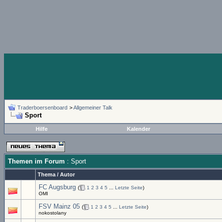
Traderboersenboard
>
Allgemeiner Talk
Sport
Hilfe
Kalender
Themen im Forum
: Sport
Thema
/
Autor
FC Augsburg
(
1
2
3
4
5
...
Letzte Seite
)
OMI
FSV Mainz 05
(
1
2
3
4
5
...
Letzte Seite
)
nokostolany