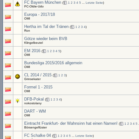
FC Bayern München
(
1
2
3
4
5
...
Letzte Seite
)
PC-Oldie-Udo
Europa - 2017/18
OMI
Hertha im Tal der Tränen
(
1
2
3
4
)
Ron
Götze wieder beim BVB
Klingelbeutel
EM 2016
(
1
2
3
4
5
)
OMI
Bundesliga 2015/2016 allgemein
OMI
CL 2014 / 2015
(
1
2
3
)
Grinsekater
Formel 1 - 2015
OMI
DFB-Pokal
(
1
2
3
4
)
nokostolany
DART - WM
OMI
Eintracht Frankfurt- der Wahnsinn hat einen Namen!
(
1
2
3
4
5
.
Börsengeflüster
FC Schalke 04
(
1
2
3
4
5
...
Letzte Seite
)