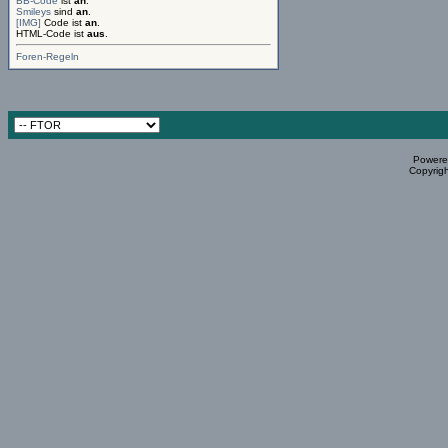
BB-Code
ist
an
.
Smileys
sind
an
.
[IMG]
Code ist
an
.
HTML-Code ist
aus
.
Foren-Regeln
Powered
Copyrigh