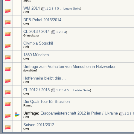
arpad
WM 2014
(
1
2
3
4
5
...
Letzte Seite
)
OMI
DFB-Pokal 2013/2014
OMI
CL 2013 / 2014
(
1
2
3
4
)
Grinsekater
Olympia Sotschi!
OMI
1860 München
OMI
Umfrage zum Verhalten von Menschen in Netzwerken
riswalldorf
Hoffenheim bleibt drin ...
OMI
CL 2012 / 2013
(
1
2
3
4
5
...
Letzte Seite
)
OMI
Die Quali-Tour für Brasilien
Ramto
Umfrage:
Europameisterschaft 2012 in Polen / Ukraine
(
1
2
3
OMI
Saison 2011/2012
OMI