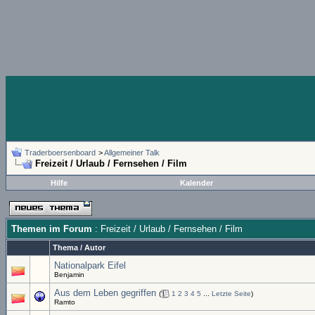
Traderboersenboard
>
Allgemeiner Talk
Freizeit / Urlaub / Fernsehen / Film
Hilfe
Kalender
Themen im Forum
: Freizeit / Urlaub / Fernsehen / Film
Thema
/
Autor
Nationalpark Eifel
Benjamin
Aus dem Leben gegriffen
(
1
2
3
4
5
...
Letzte Seite
)
Ramto