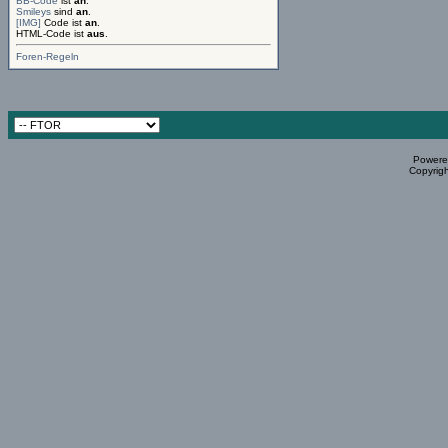
BB-Code
ist
an
.
Smileys
sind
an
.
[IMG]
Code ist
an
.
HTML-Code ist
aus
.
Foren-Regeln
Powered
Copyrigh