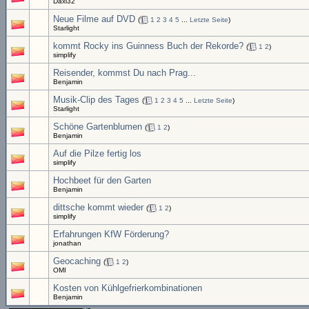
Daxi32
Neue Filme auf DVD
(
1
2
3
4
5
...
Letzte Seite
)
Starlight
kommt Rocky ins Guinness Buch der Rekorde?
(
1
2
)
simplify
Reisender, kommst Du nach Prag...
Benjamin
Musik-Clip des Tages
(
1
2
3
4
5
...
Letzte Seite
)
Starlight
Schöne Gartenblumen
(
1
2
)
Benjamin
Auf die Pilze fertig los
simplify
Hochbeet für den Garten
Benjamin
dittsche kommt wieder
(
1
2
)
simplify
Erfahrungen KfW Förderung?
jonathan
Geocaching
(
1
2
)
OMI
Kosten von Kühlgefrierkombinationen
Benjamin