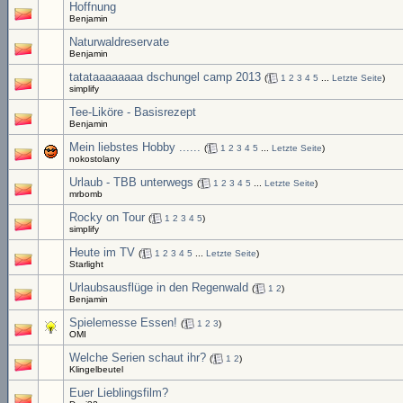
Hoffnung
Benjamin
Naturwaldreservate
Benjamin
tatataaaaaaaa dschungel camp 2013
(
1
2
3
4
5
...
Letzte Seite
)
simplify
Tee-Liköre - Basisrezept
Benjamin
Mein liebstes Hobby ......
(
1
2
3
4
5
...
Letzte Seite
)
nokostolany
Urlaub - TBB unterwegs
(
1
2
3
4
5
...
Letzte Seite
)
mrbomb
Rocky on Tour
(
1
2
3
4
5
)
simplify
Heute im TV
(
1
2
3
4
5
...
Letzte Seite
)
Starlight
Urlaubsausflüge in den Regenwald
(
1
2
)
Benjamin
Spielemesse Essen!
(
1
2
3
)
OMI
Welche Serien schaut ihr?
(
1
2
)
Klingelbeutel
Euer Lieblingsfilm?