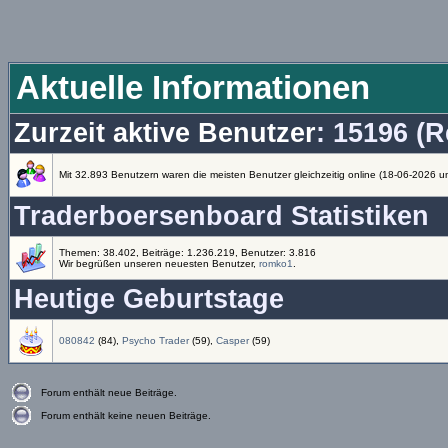
Aktuelle Informationen
Zurzeit aktive Benutzer
: 15196 (R
Mit 32.893 Benutzern waren die meisten Benutzer gleichzeitig online (18-06-2026 u
Traderboersenboard Statistiken
Themen: 38.402, Beiträge: 1.236.219, Benutzer: 3.816
Wir begrüßen unseren neuesten Benutzer,
romko1
.
Heutige Geburtstage
080842
(84),
Psycho Trader
(59),
Casper
(59)
Forum enthält neue Beiträge.
Forum enthält keine neuen Beiträge.