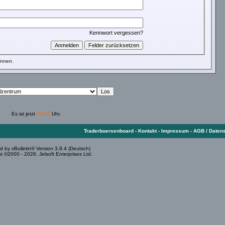
Kennwort vergessen?
önnen.
Es ist jetzt
09:22
Uhr.
Traderboersenboard
-
Kontakt
-
Impressum
-
AGB / Daten
 by vBulletin® Version 3.8.4 (Deutsch)
t ©2000 - 2026, Jelsoft Enterprises Ltd.