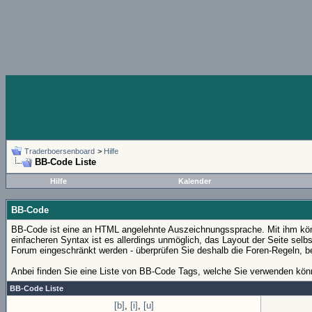
Traderboersenboard
>
Hilfe
BB-Code Liste
Hilfe
Kalender
BB-Code
BB-Code ist eine an HTML angelehnte Auszeichnungssprache. Mit ihm könn
einfacheren Syntax ist es allerdings unmöglich, das Layout der Seite sel
Forum eingeschränkt werden - überprüfen Sie deshalb die Foren-Regeln, b
Anbei finden Sie eine Liste von BB-Code Tags, welche Sie verwenden könn
BB-Code Liste
[b]
,
[i]
,
[u]