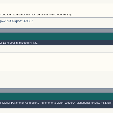
iel und führt wahrscheinlich nicht zu einem Thema oder Beitrag.)
hp?p=269302#post269302
er Liste beginnt mit dem [*] Tag.
en. Dieser Parameter kann eine 1 (nummerierte Liste), a oder A (alphabetische Liste mit Klei