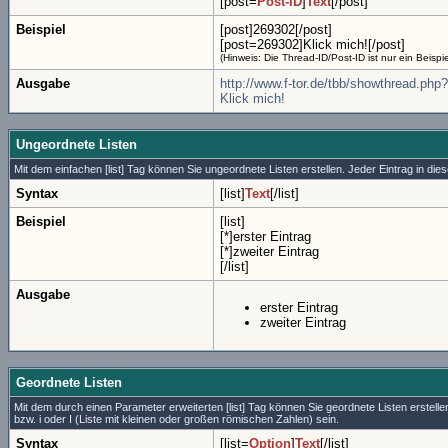
[post=
Post-ID
]
Text
[/post]
Beispiel
[post]269302[/post]
[post=269302]Klick mich![/post]
(Hinweis: Die Thread-ID/Post-ID ist nur ein Beisp
Ausgabe
http://www.f-tor.de/tbb/showthread.p
Klick mich!
Ungeordnete Listen
Mit dem einfachen [list] Tag können Sie ungeordnete Listen erstellen. Jeder Eintrag in dies
Syntax
[list]
Text
[/list]
Beispiel
[list]
[*]erster Eintrag
[*]zweiter Eintrag
[/list]
Ausgabe
erster Eintrag
zweiter Eintrag
Geordnete Listen
Mit dem durch einen Parameter erweiterten [list] Tag können Sie geordnete Listen erstell
bzw. i oder I (Liste mit kleinen oder großen römischen Zahlen) sein.
Syntax
[list=
Option
]
Text
[/list]