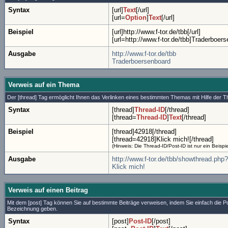
Syntax
[url]
Text
[/url]
[url=
Option
]
Text
[/url]
Beispiel
[url]http://www.f-tor.de/tbb[/url]
[url=http://www.f-tor.de/tbb]Traderboers
Ausgabe
http://www.f-tor.de/tbb
Traderboersenboard
Verweis auf ein Thema
Der [thread] Tag ermöglicht Ihnen das Verlinken eines bestimmten Themas mit Hilfe der
Syntax
[thread]
Thread-ID
[/thread]
[thread=
Thread-ID
]
Text
[/thread]
Beispiel
[thread]42918[/thread]
[thread=42918]Klick mich![/thread]
(Hinweis: Die Thread-ID/Post-ID ist nur ein Beisp
Ausgabe
http://www.f-tor.de/tbb/showthread.php
Klick mich!
Verweis auf einen Beitrag
Mit dem [post] Tag können Sie auf bestimmte Beiträge verweisen, indem Sie einfach die
Bezeichnung geben.
Syntax
[post]
Post-ID
[/post]