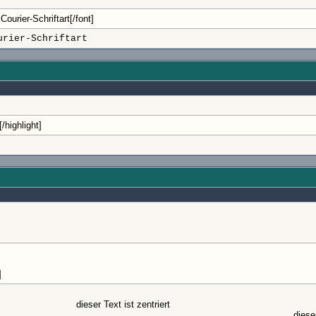
ourier-Schriftart[/font]
urier-Schriftart
/highlight]
]
dieser Text ist zentriert
diese