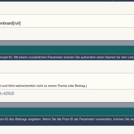
enboard[/url]
 Thread-ID. Mit einem zusätzlichen Parameter können Sie außerdem einen Namen für den Lin
iel und führt wahrscheinlich nicht zu einem Thema oder Beitrag.)
?t=42918
 Post-ID des Beitrags angeben. Wenn Sie die Post-ID als Parameter verwenden, können Sie d