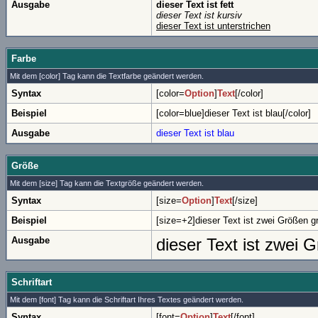
Ausgabe
dieser Text ist fett
dieser Text ist kursiv
dieser Text ist unterstrichen
Farbe
Mit dem [color] Tag kann die Textfarbe geändert werden.
Syntax
[color=
Option
]
Text
[/color]
Beispiel
[color=blue]dieser Text ist blau[/color]
Ausgabe
dieser Text ist blau
Größe
Mit dem [size] Tag kann die Textgröße geändert werden.
Syntax
[size=
Option
]
Text
[/size]
Beispiel
[size=+2]dieser Text ist zwei Größen gr
Ausgabe
dieser Text ist zwei 
Schriftart
Mit dem [font] Tag kann die Schriftart Ihres Textes geändert werden.
Syntax
[font=
Option
]
Text
[/font]