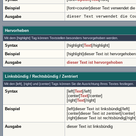
Beispiel
[font=courier]dieser Text verwendet die C
Ausgabe
dieser Text verwendet die Co
Hervorheben
Mit dem [highlight] Tag können Textstellen besonders hervorgehoben werden.
Syntax
[highlight]
Text
[/highlight]
Beispiel
[highlight]dieser Text ist hervorgehoben[
Ausgabe
dieser Text ist hervorgehoben
Linksbündig / Rechtsbündig / Zentriert
Mit den [left], [right] und [center] Tags können Sie die Ausrichtung Ihres Textes festlegen.
Syntax
[left]
Text
[/left]
[center]
Text
[/center]
[right]
Text
[/right]
Beispiel
[left]dieser Text ist linksbündig[/left]
[center]dieser Text ist zentriert[/center]
[right]dieser Text ist rechtsbündig[/right
Ausgabe
dieser Text ist linksbündig