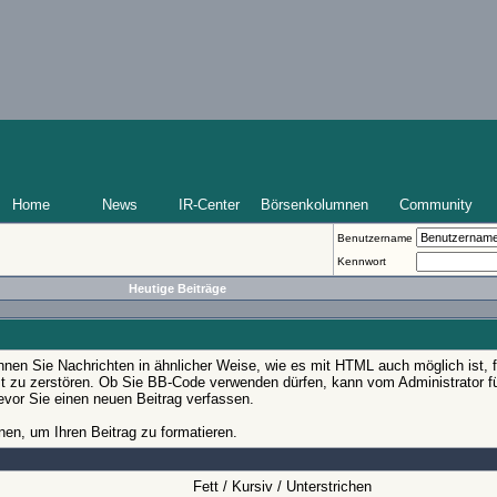
Home
News
IR-Center
Börsenkolumnen
Community
Benutzername
Kennwort
Heutige Beiträge
en Sie Nachrichten in ähnlicher Weise, wie es mit HTML auch möglich ist, f
bst zu zerstören. Ob Sie BB-Code verwenden dürfen, kann vom Administrator fü
evor Sie einen neuen Beitrag verfassen.
en, um Ihren Beitrag zu formatieren.
Fett / Kursiv / Unterstrichen