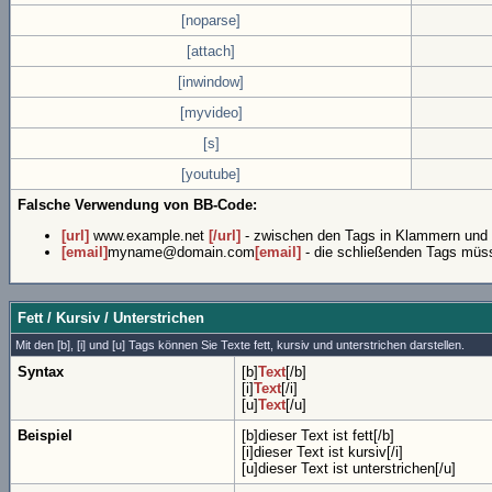
[noparse]
[attach]
[inwindow]
[myvideo]
[s]
[youtube]
Falsche Verwendung von BB-Code:
[url]
www.example.net
[/url]
- zwischen den Tags in Klammern und d
[email]
myname@domain.com
[email]
- die schließenden Tags müs
Fett / Kursiv / Unterstrichen
Mit den [b], [i] und [u] Tags können Sie Texte fett, kursiv und unterstrichen darstellen.
Syntax
[b]
Text
[/b]
[i]
Text
[/i]
[u]
Text
[/u]
Beispiel
[b]dieser Text ist fett[/b]
[i]dieser Text ist kursiv[/i]
[u]dieser Text ist unterstrichen[/u]