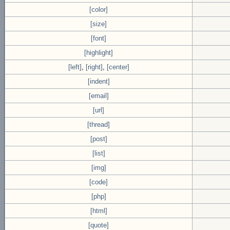
[color]
[size]
[font]
[highlight]
[left]
,
[right]
,
[center]
[indent]
[email]
[url]
[thread]
[post]
[list]
[img]
[code]
[php]
[html]
[quote]