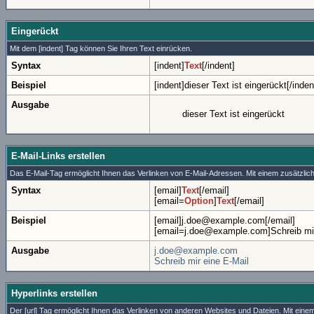
Eingerückt
Mit dem [indent] Tag können Sie Ihren Text einrücken.
Syntax
[indent]
Text
[/indent]
Beispiel
[indent]dieser Text ist eingerückt[/inden
Ausgabe
dieser Text ist eingerückt
E-Mail-Links erstellen
Das E-Mail-Tag ermöglicht Ihnen das Verlinken von E-Mail-Adressen. Mit einem zusätzl
Syntax
[email]
Text
[/email]
[email=
Option
]
Text
[/email]
Beispiel
[email]j.doe@example.com[/email]
[email=j.doe@example.com]Schreib mir 
Ausgabe
j.doe@example.com
Schreib mir eine E-Mail
Hyperlinks erstellen
Der [url] Tag ermöglicht Ihnen das Verlinken von anderen Websites und Dateien. Mit ei