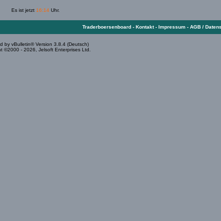
Es ist jetzt
16:14
Uhr.
Traderboersenboard
-
Kontakt
-
Impressum
-
AGB / Daten
 by vBulletin® Version 3.8.4 (Deutsch)
t ©2000 - 2026, Jelsoft Enterprises Ltd.