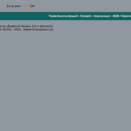
Es ist jetzt
21:09
Uhr.
Traderboersenboard
-
Kontakt
-
Impressum
-
AGB / Daten
 by vBulletin® Version 3.8.4 (Deutsch)
t ©2000 - 2026, Jelsoft Enterprises Ltd.