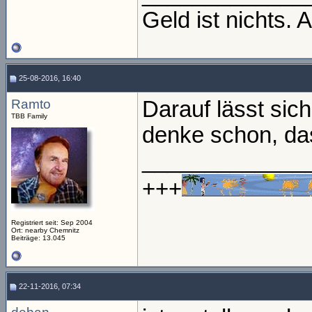
Geld ist nichts. 
25-08-2016, 16:40
Ramto
Darauf lässt sich
TBB Family
denke schon, das
_____________
+++
Registriert seit: Sep 2004
Ort: nearby Chemnitz
Beiträge: 13.045
22-11-2016, 07:34