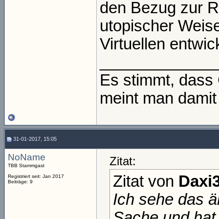
den Bezug zur Rea
utopischer Weise
Virtuellen entwick
_____________
Es stimmt, dass 
meint man damit
31-01-2017, 15:05
NoName
Zitat:
TBB Stammgast
Zitat von
Daxi
Registriert seit: Jan 2017
Beiträge: 9
Ich sehe das äh
Sache und hat 