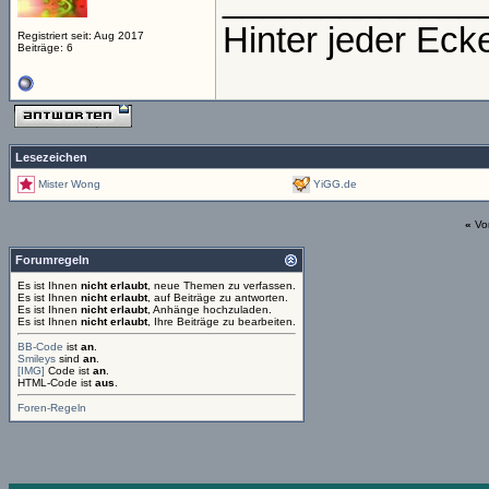
_____________
Hinter jeder Eck
Registriert seit: Aug 2017
Beiträge: 6
Lesezeichen
Mister Wong
YiGG.de
«
Vo
Forumregeln
Es ist Ihnen
nicht erlaubt
, neue Themen zu verfassen.
Es ist Ihnen
nicht erlaubt
, auf Beiträge zu antworten.
Es ist Ihnen
nicht erlaubt
, Anhänge hochzuladen.
Es ist Ihnen
nicht erlaubt
, Ihre Beiträge zu bearbeiten.
BB-Code
ist
an
.
Smileys
sind
an
.
[IMG]
Code ist
an
.
HTML-Code ist
aus
.
Foren-Regeln