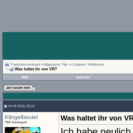
Traderboersenboard
>
Allgemeiner Talk
>
Computer / Webtrends
Was haltet ihr von VR?
Hilfe
Kalender
24-08-2016, 09:16
Klingelbeutel
Was haltet ihr von V
TBB Stammgast
Ich habe neulich