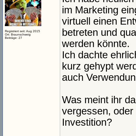
im Marketing ei
virtuell einen E
betreten und quas
Registriert seit: Aug 2015
Ort: Braunschweig
Beiträge: 27
werden könnte.
Ich dachte ehrli
kurz gehypt werde
auch Verwendung
Was meint ihr d
vergessen, oder 
Investition?
_____________