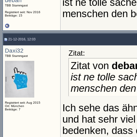
deban
ist ne tolle sach
TBB Stammgast
menschen den bez
Registriert seit: Nov 2016
Beiträge: 15
21-12-2016, 12:03
Daxi32
Zitat:
TBB Stammgast
Zitat von
deba
ist ne tolle sa
menschen den b
Registriert seit: Aug 2015
Ich sehe das ähnl
Ort: München
Beiträge: 7
und hat sehr vie
bedenken, dass d