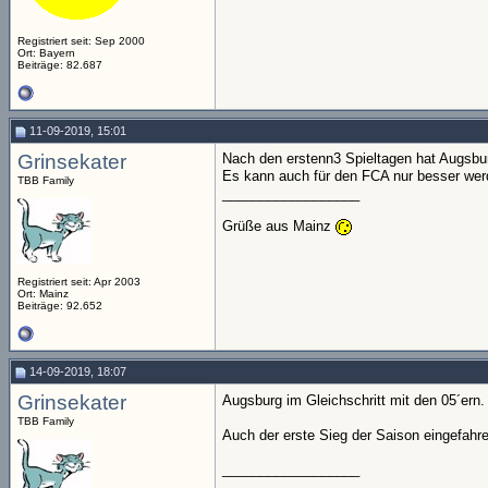
Registriert seit: Sep 2000
Ort: Bayern
Beiträge: 82.687
11-09-2019, 15:01
Grinsekater
Nach den erstenn3 Spieltagen hat Augsbu
Es kann auch für den FCA nur besser we
TBB Family
__________________
Grüße aus Mainz
Registriert seit: Apr 2003
Ort: Mainz
Beiträge: 92.652
14-09-2019, 18:07
Grinsekater
Augsburg im Gleichschritt mit den 05´ern
TBB Family
Auch der erste Sieg der Saison eingefah
__________________