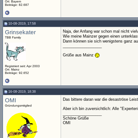
Ort: Bayern
Beiträge: 82.687
10-08-2019, 17:58
Grinsekater
Naja, der Anfang war schon mal nicht vie
Wie meine Mainzer gegen einen unterklass
TBB Family
Dann können sie sich wenigstens ganz auf
__________________
Grüße aus Mainz
Registriert seit: Apr 2003
Ort: Mainz
Beiträge: 92.652
16-08-2019, 18:38
OMI
Das bittere daran war die desaströse Leist
Gründungsmitglied
Aber ich bin zuversichtlich: Alle "Exper
__________________
Schöne Grüße
OMI