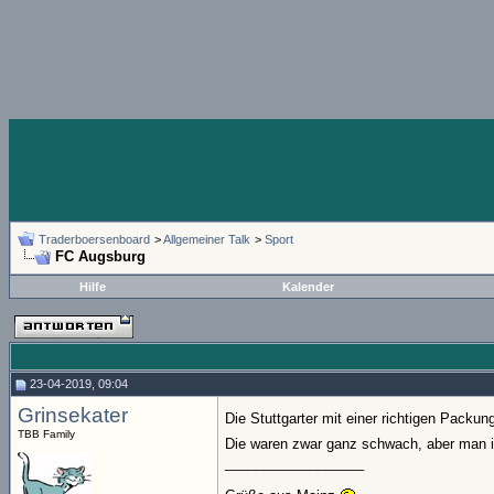
Traderboersenboard
>
Allgemeiner Talk
>
Sport
FC Augsburg
Hilfe
Kalender
23-04-2019, 09:04
Grinsekater
Die Stuttgarter mit einer richtigen Pack
TBB Family
Die waren zwar ganz schwach, aber man ist
__________________