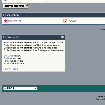
Lesezeichen
Mister Wong
YiGG.de
«
Vo
Forumregeln
Es ist Ihnen
nicht erlaubt
, neue Themen zu verfassen.
Es ist Ihnen
nicht erlaubt
, auf Beiträge zu antworten.
Es ist Ihnen
nicht erlaubt
, Anhänge hochzuladen.
Es ist Ihnen
nicht erlaubt
, Ihre Beiträge zu bearbeiten.
BB-Code
ist
an
.
Smileys
sind
an
.
[IMG]
Code ist
an
.
HTML-Code ist
aus
.
Foren-Regeln
Powered
Copyrigh