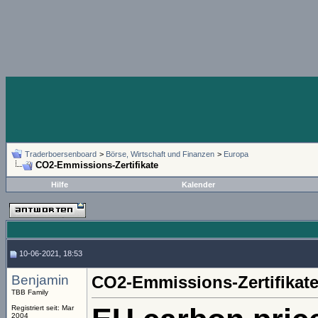
Traderboersenboard
>
Börse, Wirtschaft und Finanzen
>
Europa
CO2-Emmissions-Zertifikate
Hilfe
Kalender
10-06-2021, 18:53
Benjamin
CO2-Emmissions-Zertifikat
TBB Family
Registriert seit: Mar
2004