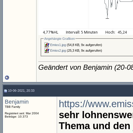
Angehängte Grafiken
Emiss1.jpg
(54,8 KB, 9x aufgerufen)
Emiss2.jpg
(25,3 KB, 9x aufgerufen)
Geändert von Benjamin (20-
10-06-2021, 20:33
Benjamin
https://www.emis
TBB Family
sehr lohnenswe
Registriert seit: Mar 2004
Beiträge: 10.373
Thema und den j