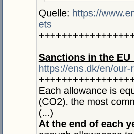
Quelle:
https://www.e
ets
++++++++++++++++
Sanctions in the EU
https://ens.dk/en/our-r
++++++++++++++++
Each allowance is equ
(CO2), the most com
(...)
At the end of each y