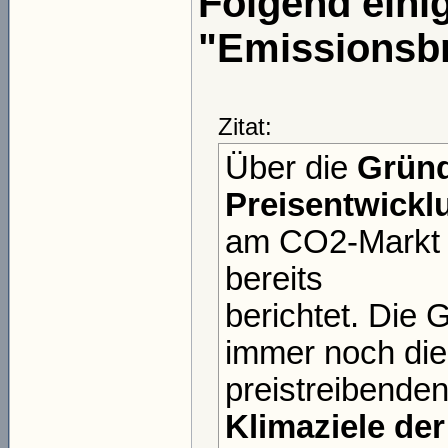
Folgend einig
"Emissionsbr
Zitat:
Über die
Gründ
Preisentwickl
am CO2-Markt h
bereits
berichtet. Die
immer noch die 
preistreibende
Klimaziele de