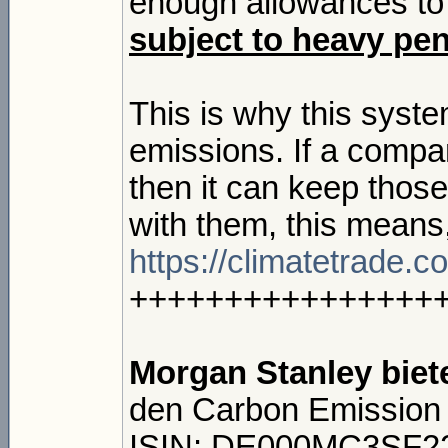
enough allowances to 
subject to heavy pen
This is why this syste
emissions. If a compa
then it can keep those
with them, this means
https://climatetrade.
++++++++++++++++
Morgan Stanley biet
den Carbon Emissio
ISIN: DE000MC3SF2