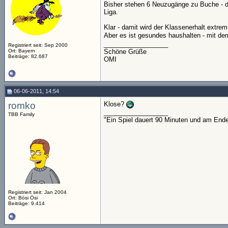
Bisher stehen 6 Neuzugänge zu Buche - dab
Liga.
Klar - damit wird der Klassenerhalt extre
Aber es ist gesundes haushalten - mit dem
__________________
Registriert seit: Sep 2000
Ort: Bayern
Schöne Grüße
Beiträge: 82.687
OMI
06-06-2011, 14:54
romko
Klose?
__________________
TBB Family
"Ein Spiel dauert 90 Minuten und am End
Registriert seit: Jan 2004
Ort: Bösi Ösi
Beiträge: 9.414