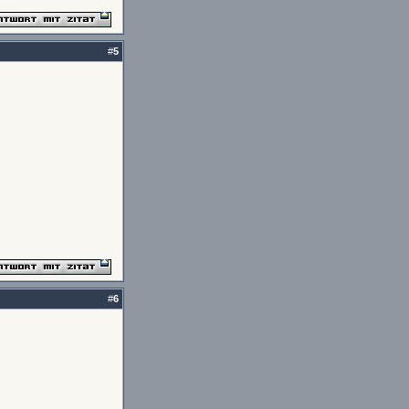
#
5
#
6