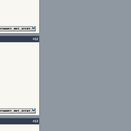
#
12
#
13