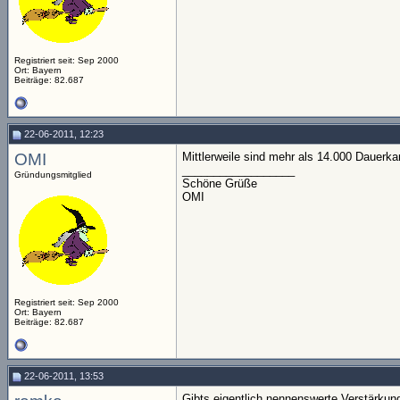
Registriert seit: Sep 2000
Ort: Bayern
Beiträge: 82.687
22-06-2011, 12:23
OMI
Mittlerweile sind mehr als 14.000 Dauerkar
__________________
Gründungsmitglied
Schöne Grüße
OMI
Registriert seit: Sep 2000
Ort: Bayern
Beiträge: 82.687
22-06-2011, 13:53
Gibts eigentlich nennenswerte Verstärkun