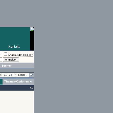
Kontakt
Angemeldet bleiben?
Suchen
5
11
26
>
Letzte
»
Themen-Optionen
#
1