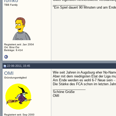
romko
__________________
TBB Family
"Ein Spiel dauert 90 Minuten und am End
Registriert seit: Jan 2004
Ort: Bösi Ösi
Beiträge: 9.414
22-06-2011, 15:45
OMI
Wie seit Jahren in Augsburg eher No-Nam
Aber mit dem niedrigsten Etat der Liga 
Gründungsmitglied
Am Ende werden es wohl 6-7 Neue sein - 
Die Stärke des FCA schon im letzten Jahr
__________________
Schöne Grüße
OMI
Registriert seit: Sep 2000