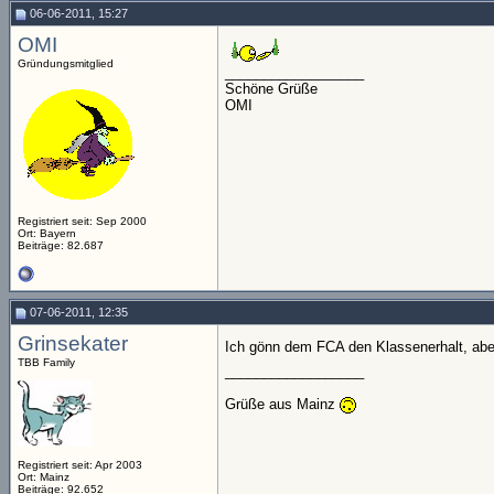
06-06-2011, 15:27
OMI
Gründungsmitglied
__________________
Schöne Grüße
OMI
Registriert seit: Sep 2000
Ort: Bayern
Beiträge: 82.687
07-06-2011, 12:35
Grinsekater
Ich gönn dem FCA den Klassenerhalt, ab
TBB Family
__________________
Grüße aus Mainz
Registriert seit: Apr 2003
Ort: Mainz
Beiträge: 92.652