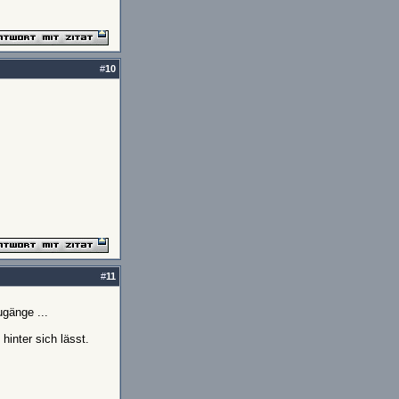
#
10
#
11
ugänge ...
hinter sich lässt.