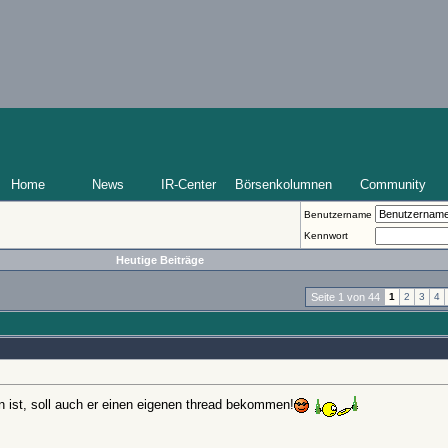
Home
News
IR-Center
Börsenkolumnen
Community
Benutzername
Kennwort
Heutige Beiträge
Seite 1 von 44
1
2
3
4
 ist, soll auch er einen eigenen thread bekommen!