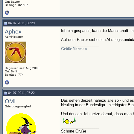
Ort: Bayern
Beiträge: 82.687
04-07-2011, 00:29
Aphex
Ich bin gespannt, kann die Mannschaft im
Administrator
Auf dem Papier sicherlich Abstiegskandida
__________________
Grüße Norman
Registriert seit: Aug 2000
Ort: Berlin
Beiträge: 774
04-07-2011, 07:22
OMI
Das sehen derzeit nahezu alle so - und es 
Neuling in der Bundesliga - niedrigster E
Gründungsmitglied
Und denoch: Ich setze darauf, dass man Kai
__________________
Schöne Grüße