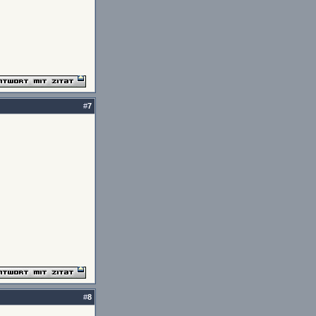
#
7
#
8