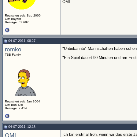
OMI
Registriert seit: Sep 2000
Ort: Bayern
Beiträge: 82.687
04-07-2011, 08:27
romko
"Unbekannte" Mannschaften haben schon oft
__________________
TBB Family
"Ein Spiel dauert 90 Minuten und am End
Registriert seit: Jan 2004
Ort: Bösi Ösi
Beiträge: 9.414
04-07-2011, 12:18
OMI
Ich bin erstmal froh, wenn wir das erste J