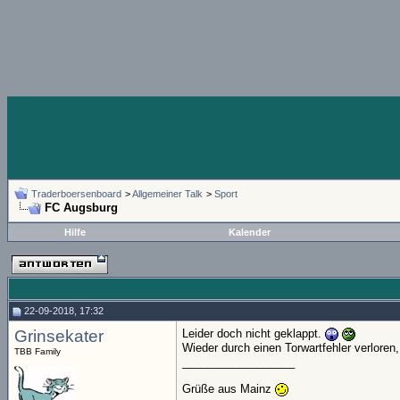
Traderboersenboard
>
Allgemeiner Talk
>
Sport
FC Augsburg
Hilfe
Kalender
22-09-2018, 17:32
Grinsekater
Leider doch nicht geklappt.
Wieder durch einen Torwartfehler verloren, 
TBB Family
__________________
Grüße aus Mainz