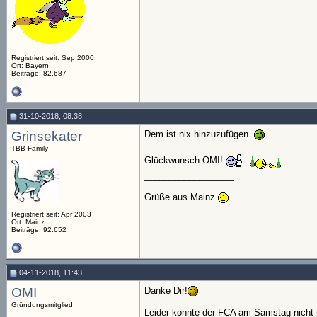
Registriert seit: Sep 2000
Ort: Bayern
Beiträge: 82.687
31-10-2018, 08:38
Grinsekater
Dem ist nix hinzuzufügen.
TBB Family
Glückwunsch OMI!
__________________
Grüße aus Mainz
Registriert seit: Apr 2003
Ort: Mainz
Beiträge: 92.652
04-11-2018, 11:43
OMI
Danke Dir!
Gründungsmitglied
Leider konnte der FCA am Samstag nicht 