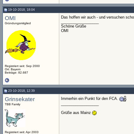
19-10-2018, 18:04
OMI
Das hoffen wir auch - und versuchen sch
__________________
Gründungsmitglied
Schöne Grüße
OMI
Registriert seit: Sep 2000
Ort: Bayern
Beiträge: 82.687
23-10-2018, 12:39
Grinsekater
Immerhin ein Punkt für den FCA.
__________________
TBB Family
Grüße aus Mainz
Registriert seit: Apr 2003