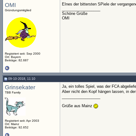
OMI
EInes der bittersten SPiele der vergangene
__________________
Gründungsmitglied
Schöne Grüße
OMI
Registriert seit: Sep 2000
Ort: Bayern
Beiträge: 82.687
09-10-2018, 11:10
Grinsekater
Ja, ein tolles Spiel, was der FCA abgelief
Aber nicht den Kopf hängen lassen, in der
TBB Family
__________________
Grüße aus Mainz
Registriert seit: Apr 2003
Ort: Mainz
Beiträge: 92.652