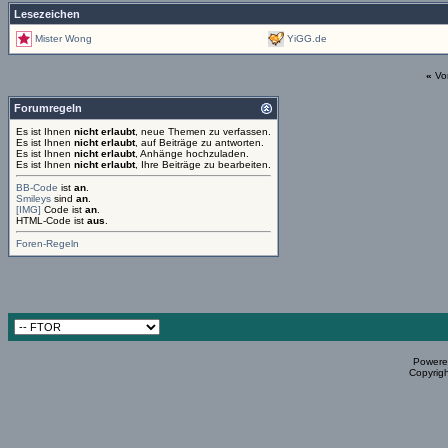
Lesezeichen
Mister Wong
YiGG.de
«
Vo
Forumregeln
Es ist Ihnen
nicht erlaubt
, neue Themen zu verfassen.
Es ist Ihnen
nicht erlaubt
, auf Beiträge zu antworten.
Es ist Ihnen
nicht erlaubt
, Anhänge hochzuladen.
Es ist Ihnen
nicht erlaubt
, Ihre Beiträge zu bearbeiten.
BB-Code
ist
an
.
Smileys
sind
an
.
[IMG]
Code ist
an
.
HTML-Code ist
aus
.
Foren-Regeln
Powered
Copyrigh