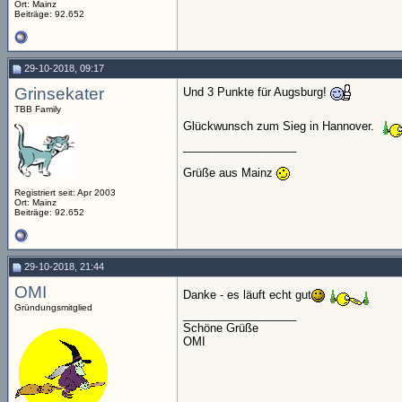
Ort: Mainz
Beiträge: 92.652
29-10-2018, 09:17
Grinsekater
Und 3 Punkte für Augsburg!
TBB Family
Glückwunsch zum Sieg in Hannover.
__________________
Grüße aus Mainz
Registriert seit: Apr 2003
Ort: Mainz
Beiträge: 92.652
29-10-2018, 21:44
OMI
Danke - es läuft echt gut
Gründungsmitglied
__________________
Schöne Grüße
OMI