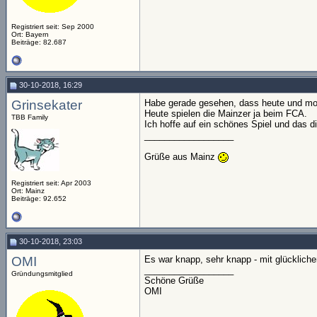
Registriert seit: Sep 2000
Ort: Bayern
Beiträge: 82.687
30-10-2018, 16:29
Grinsekater
Habe gerade gesehen, dass heute und mor
Heute spielen die Mainzer ja beim FCA.
TBB Family
Ich hoffe auf ein schönes Spiel und das d
__________________
Grüße aus Mainz
Registriert seit: Apr 2003
Ort: Mainz
Beiträge: 92.652
30-10-2018, 23:03
OMI
Es war knapp, sehr knapp - mit glücklich
__________________
Gründungsmitglied
Schöne Grüße
OMI