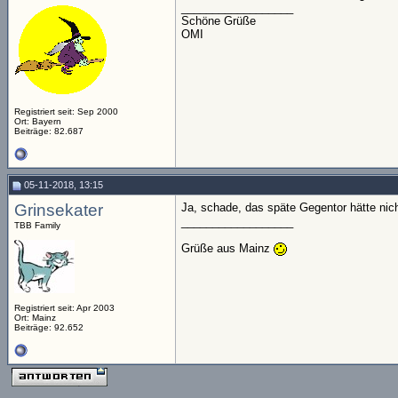
__________________
Schöne Grüße
OMI
Registriert seit: Sep 2000
Ort: Bayern
Beiträge: 82.687
05-11-2018, 13:15
Grinsekater
Ja, schade, das späte Gegentor hätte ni
__________________
TBB Family
Grüße aus Mainz
Registriert seit: Apr 2003
Ort: Mainz
Beiträge: 92.652