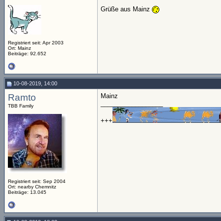
Grüße aus Mainz
Registriert seit: Apr 2003
Ort: Mainz
Beiträge: 92.652
10-08-2019, 14:00
Ramto
Mainz
__________________
TBB Family
+++
Registriert seit: Sep 2004
Ort: nearby Chemnitz
Beiträge: 13.045