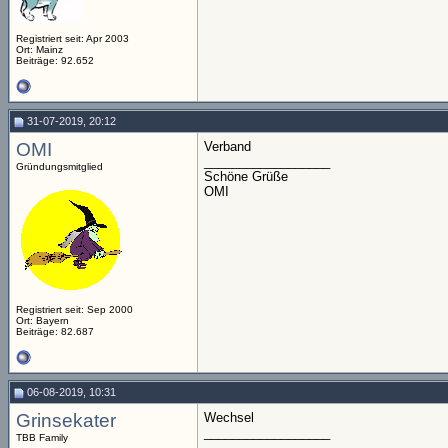
Registriert seit: Apr 2003
Ort: Mainz
Beiträge: 92.652
31-07-2019, 20:12
OMI
Verband
__________________
Gründungsmitglied
Schöne Grüße
OMI
Registriert seit: Sep 2000
Ort: Bayern
Beiträge: 82.687
06-08-2019, 10:31
Grinsekater
Wechsel
__________________
TBB Family