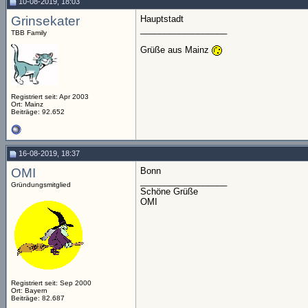
10-08-2019, 18:03
Grinsekater
Hauptstadt
__________________
TBB Family
Grüße aus Mainz
Registriert seit: Apr 2003
Ort: Mainz
Beiträge: 92.652
16-08-2019, 18:37
OMI
Bonn
__________________
Gründungsmitglied
Schöne Grüße
OMI
Registriert seit: Sep 2000
Ort: Bayern
Beiträge: 82.687