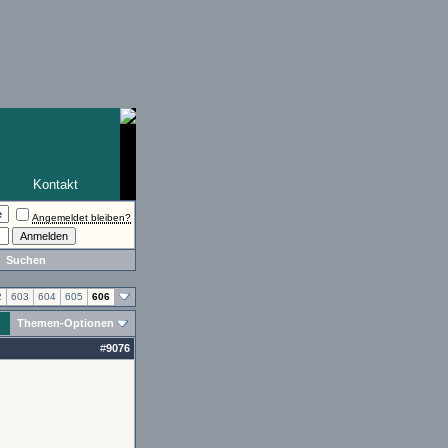
Kontakt
Angemeldet bleiben?
Suchen
2
603
604
605
606
Themen-Optionen
#
9076