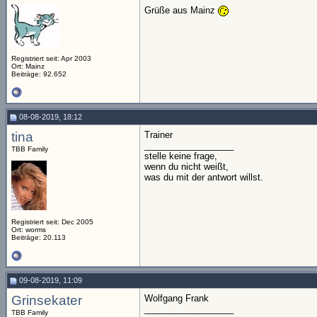
Grüße aus Mainz
Registriert seit: Apr 2003
Ort: Mainz
Beiträge: 92.652
08-08-2019, 18:12
tina
Trainer
__________________
TBB Family
stelle keine frage,
wenn du nicht weißt,
was du mit der antwort willst.
Registriert seit: Dec 2005
Ort: worms
Beiträge: 20.113
09-08-2019, 11:09
Grinsekater
Wolfgang Frank
__________________
TBB Family