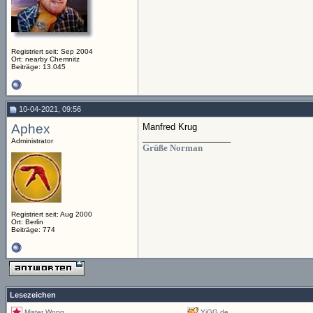
Registriert seit: Sep 2004
Ort: nearby Chemnitz
Beiträge: 13.045
10-04-2021, 09:56
Aphex
Manfred Krug
__________________
Administrator
Grüße Norman
Registriert seit: Aug 2000
Ort: Berlin
Beiträge: 774
Lesezeichen
Mister Wong
YiGG.de