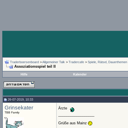
Traderboersenboard
>
Allgemeiner Talk
>
Tradercafe
>
Spiele, Rätsel, Dauerthemen
Assoziationsspiel teil II
Hilfe
Kalender
26-07-2019, 10:33
Grinsekater
Ärzte
TBB Family
__________________
Grüße aus Mainz