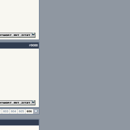
#
9088
2
603
604
605
606