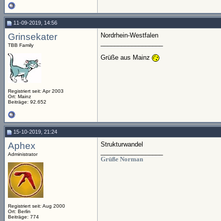
11-09-2019, 14:56
Grinsekater
Nordrhein-Westfalen
__________________
TBB Family
Grüße aus Mainz
Registriert seit: Apr 2003
Ort: Mainz
Beiträge: 92.652
15-10-2019, 21:24
Aphex
Strukturwandel
__________________
Administrator
Grüße Norman
Registriert seit: Aug 2000
Ort: Berlin
Beiträge: 774