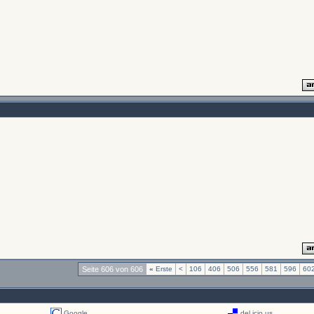
Seite 606 von 606
«
Erste
<
106
406
506
556
581
596
60
Google
del.icio.us