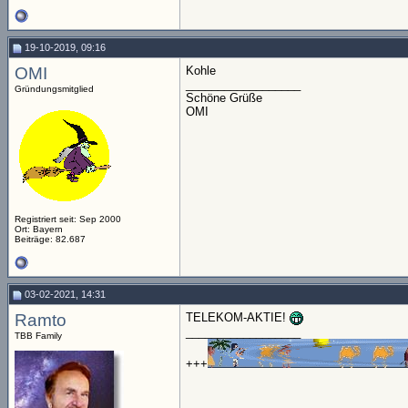
19-10-2019, 09:16
OMI
Kohle
__________________
Gründungsmitglied
Schöne Grüße
OMI
Registriert seit: Sep 2000
Ort: Bayern
Beiträge: 82.687
03-02-2021, 14:31
Ramto
TELEKOM-AKTIE!
__________________
TBB Family
+++