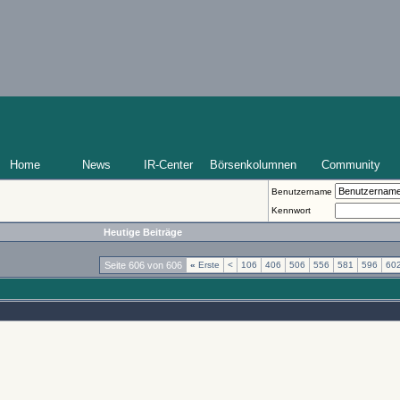
Home
News
IR-Center
Börsenkolumnen
Community
Benutzername
Kennwort
Heutige Beiträge
Seite 606 von 606
«
Erste
<
106
406
506
556
581
596
60