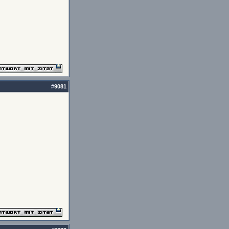
#
9081