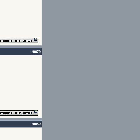
#
9079
#
9080