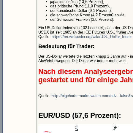
japanischer Yen (13,6 Prozent),
das britische Pfund (11,9 Prozent),
der kanadische Dollar (9,1 Prozent),
die schwedische Krone (4,2 Prozent) sowie
der Schweizer Franken (3,6 Prozent).
Ein US-Dollar-Index von 102 bedeutet, dass der US-Dol
USDX ist seit 1985 an der ICE Futures U.S., früher „N
Quelle:
https://en.wikipedia.org/wiki/U.S._Dollar_Index
Bedeutung für Trader:
Der US-Dollar wertete die letzten knapp 2 Jahre auf -
Abwärtsbewegung. Der Dollar war immer mehr wert.
Nach diesem Analyseergebn
gestartet und für einige Ja
Quelle:
http://bigcharts.marketwatch.com/adv...false&
EUR/USD (57,6 Prozent):