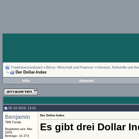
Traderboersenboard
>
Börse, Wirtschaft und Finanzen
>
Devisen, Rohstoffe und Re
Der Dollar-Index
Hilfe
Kalender
05-10-2019, 13:01
Benjamin
Der Dollar-Index
TBB Family
Es gibt drei Dollar I
Registriert seit: Mar
2004
Beiträge: 10.373