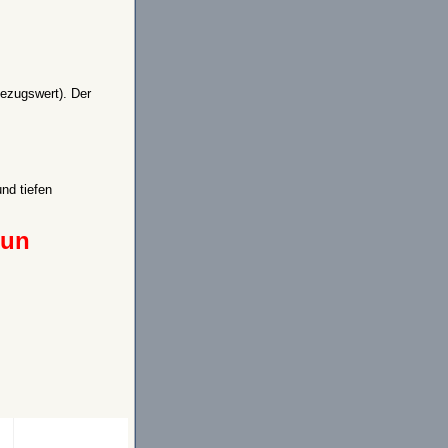
Bezugswert). Der
nd tiefen
nun