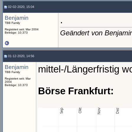
02-02-2020, 15:04
Benjamin
.
TBB Family
Registriert seit: Mar 2004
Geändert von Benjami
Beiträge: 10.373
01-12-2020, 14:56
Benjamin
mittel-/Längerfristig w
TBB Family
Registriert seit: Mar
2004
Beiträge: 10.373
Börse Frankfurt: