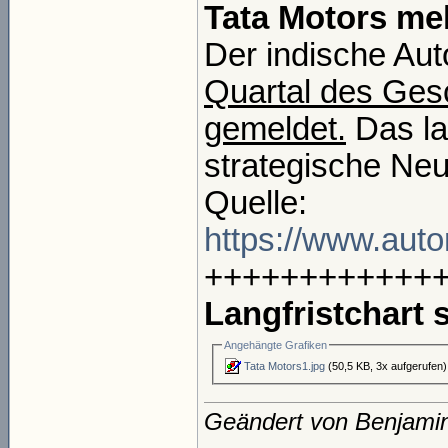
Tata Motors me
Der indische Au
Quartal des Gesc
gemeldet.
Das la
strategische Ne
Quelle:
https://www.autom
++++++++++++
Langfristchart s
Angehängte Grafiken
Tata Motors1.jpg
(50,5 KB, 3x aufgerufen)
Geändert von Benjami