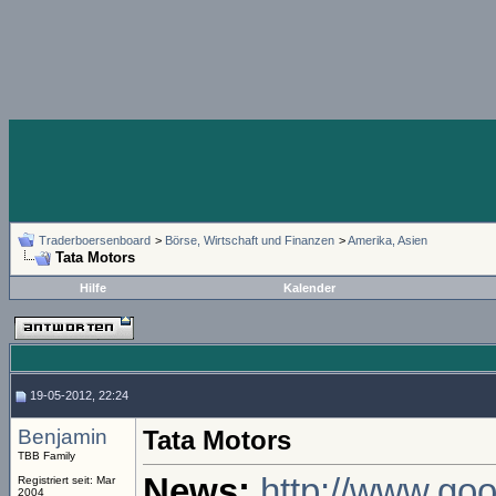
Traderboersenboard
>
Börse, Wirtschaft und Finanzen
>
Amerika, Asien
Tata Motors
Hilfe
Kalender
19-05-2012, 22:24
Benjamin
Tata Motors
TBB Family
News:
http://www.goo
Registriert seit: Mar
2004