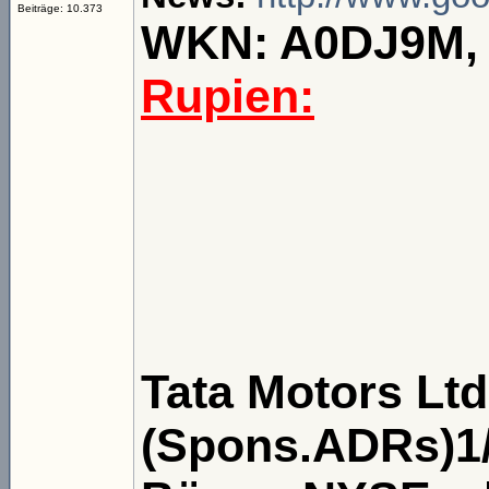
Beiträge: 10.373
WKN: A0DJ9M, B
Rupien:
Tata Motors Lt
(Spons.ADRs)1