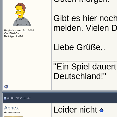
Gibt es hier noch
melden. Vielen 
Registriert seit: Jan 2004
Ort: Bösi Ösi
Beiträge: 9.414
Liebe Grüße,.
_____________
"Ein Spiel daue
Deutschland!"
30-03-2022, 10:42
Aphex
Leider nicht
Administrator