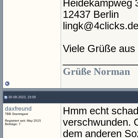
Heidekampweg 
12437 Berlin
lingk@4clicks.d
Viele Grüße aus 
_____________
Grüße Norman
30-08-2023, 19:09
daxfreund
Hmm echt schade
TBB Stammgast
verschwunden. O
Registriert seit: May 2015
Beiträge: 7
dem anderen Sozi