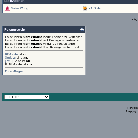
Lesezeichen
Mister Wong
YiGG.de
«
Vo
Forumregeln
Es ist Ihnen
nicht erlaubt
, neue Themen zu verfassen.
Es ist Ihnen
nicht erlaubt
, auf Beiträge zu antworten.
Es ist Ihnen
nicht erlaubt
, Anhänge hochzuladen.
Es ist Ihnen
nicht erlaubt
, Ihre Beiträge zu bearbeiten.
BB-Code
ist
an
.
Smileys
sind
an
.
[IMG]
Code ist
an
.
HTML-Code ist
aus
.
Foren-Regeln
Powered
Copyrigh