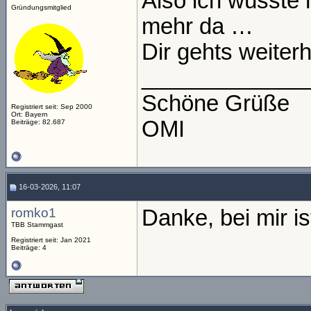
Also ich wüsste n
Gründungsmitglied
mehr da …
Dir gehts weiterh
_____________
Schöne Grüße
Registriert seit: Sep 2000
Ort: Bayern
OMI
Beiträge: 82.687
16-03-2026, 11:07
romko1
Danke, bei mir is
TBB Stammgast
Registriert seit: Jan 2021
Beiträge: 4