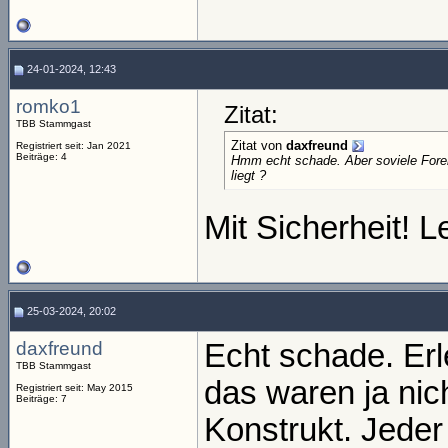
24-01-2024, 12:43
romko1
Zitat:
TBB Stammgast
Zitat von
daxfreund
Registriert seit: Jan 2021
Beiträge: 4
Hmm echt schade. Aber soviele Fore
liegt ?
Mit Sicherheit! L
25-03-2024, 20:02
daxfreund
Echt schade. Erl
TBB Stammgast
das waren ja nic
Registriert seit: May 2015
Beiträge: 7
Konstrukt. Jeder