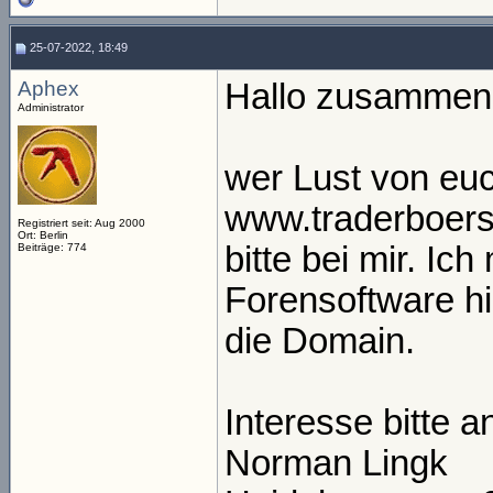
25-07-2022, 18:49
Aphex
Hallo zusammen
Administrator
wer Lust von eu
www.traderboers
Registriert seit: Aug 2000
Ort: Berlin
bitte bei mir. Ic
Beiträge: 774
Forensoftware hi
die Domain.
Interesse bitte a
Norman Lingk