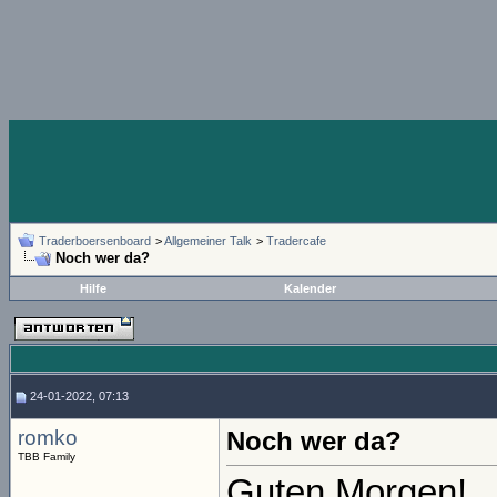
Traderboersenboard
>
Allgemeiner Talk
>
Tradercafe
Noch wer da?
Hilfe
Kalender
24-01-2022, 07:13
romko
Noch wer da?
TBB Family
Guten Morgen!