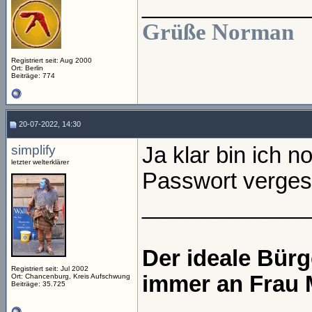
_____________
Grüße Norman
Registriert seit: Aug 2000
Ort: Berlin
Beiträge: 774
20-07-2022, 14:30
simplify
Ja klar bin ich 
letzter welterklärer
Passwort verge
_____________
Der ideale Bür
Registriert seit: Jul 2002
immer an Frau 
Ort: Chancenburg, Kreis Aufschwung
Beiträge: 35.725