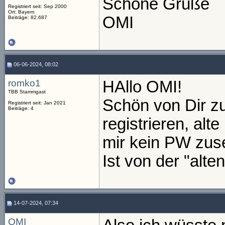
Schöne Grüße
Registriert seit: Sep 2000
Ort: Bayern
OMI
Beiträge: 82.687
06-06-2024, 08:02
romko1
HAllo OMI!
TBB Stammgast
Schön von Dir zu
Registriert seit: Jan 2021
Beiträge: 4
registrieren, al
mir kein PW zus
Ist von der "alte
14-07-2024, 07:34
OMI