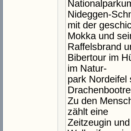
Nationalparkum
Nideggen-Sch
mit der geschi
Mokka und sei
Raffelsbrand u
Bibertour im Hü
im Natur-
park Nordeifel 
Drachenbootre
Zu den Menschen
zählt eine
Zeitzeugin un