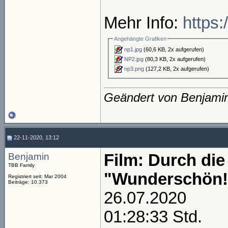
Mehr Info:
https:
Angehängte Grafiken
np1.jpg
(60,6 KB, 2x aufgerufen)
NP2.jpg
(80,3 KB, 2x aufgerufen)
np3.png
(127,2 KB, 2x aufgerufen)
Geändert von Benjami
22-11-2020, 13:12
Benjamin
Film: Durch die
TBB Family
"Wunderschön!
Registriert seit: Mar 2004
Beiträge: 10.373
26.07.2020
01:28:33 Std.