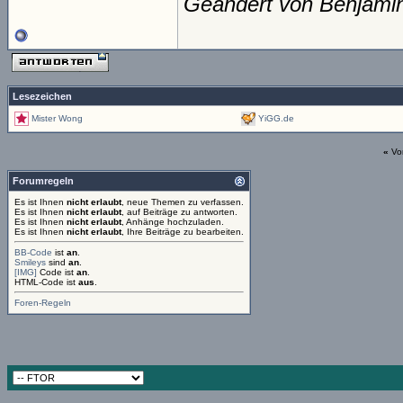
Geändert von Benjami
Lesezeichen
Mister Wong
YiGG.de
«
Vo
Forumregeln
Es ist Ihnen
nicht erlaubt
, neue Themen zu verfassen.
Es ist Ihnen
nicht erlaubt
, auf Beiträge zu antworten.
Es ist Ihnen
nicht erlaubt
, Anhänge hochzuladen.
Es ist Ihnen
nicht erlaubt
, Ihre Beiträge zu bearbeiten.
BB-Code
ist
an
.
Smileys
sind
an
.
[IMG]
Code ist
an
.
HTML-Code ist
aus
.
Foren-Regeln