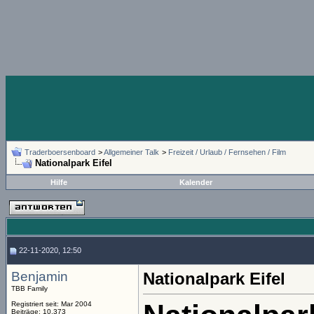
Traderboersenboard
>
Allgemeiner Talk
>
Freizeit / Urlaub / Fernsehen / Film
Nationalpark Eifel
Hilfe
Kalender
22-11-2020, 12:50
Benjamin
Nationalpark Eifel
TBB Family
Registriert seit: Mar 2004
Beiträge: 10.373