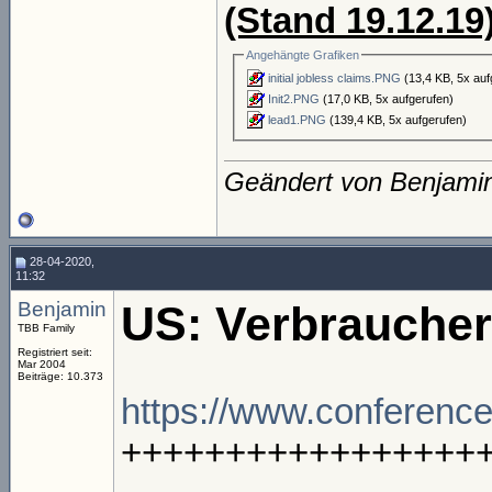
(Stand 19.12.19
Angehängte Grafiken
initial jobless claims.PNG
(13,4 KB, 5x auf
Init2.PNG
(17,0 KB, 5x aufgerufen)
lead1.PNG
(139,4 KB, 5x aufgerufen)
Geändert von Benjami
28-04-2020,
11:32
Benjamin
US: Verbraucher
TBB Family
Registriert seit:
Mar 2004
Beiträge: 10.373
https://www.conference
+++++++++++++++++