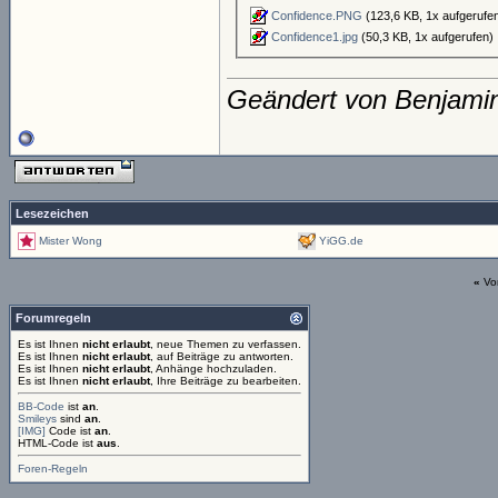
Confidence.PNG
(123,6 KB, 1x aufgerufe
Confidence1.jpg
(50,3 KB, 1x aufgerufen)
Geändert von Benjami
Lesezeichen
Mister Wong
YiGG.de
«
Vo
Forumregeln
Es ist Ihnen
nicht erlaubt
, neue Themen zu verfassen.
Es ist Ihnen
nicht erlaubt
, auf Beiträge zu antworten.
Es ist Ihnen
nicht erlaubt
, Anhänge hochzuladen.
Es ist Ihnen
nicht erlaubt
, Ihre Beiträge zu bearbeiten.
BB-Code
ist
an
.
Smileys
sind
an
.
[IMG]
Code ist
an
.
HTML-Code ist
aus
.
Foren-Regeln