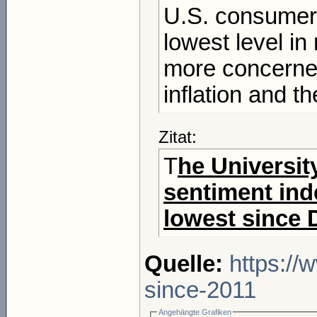
U.S. consumer s
lowest level i
more concerne
inflation and t
Zitat:
T
he Universit
sentiment ind
lowest since
Quelle:
https://
since-2011
Angehängte Grafiken