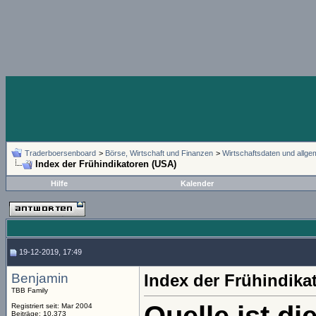
Traderboersenboard
>
Börse, Wirtschaft und Finanzen
>
Wirtschaftsdaten und allg
Index der Frühindikatoren (USA)
Hilfe
Kalender
19-12-2019, 17:49
Benjamin
Index der Frühindika
TBB Family
Registriert seit: Mar 2004
Beiträge: 10.373