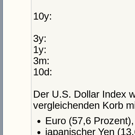
10y:
3y:
1y:
3m:
10d:
Der U.S. Dollar Index w
vergleichenden Korb m
Euro (57,6 Prozent),
japanischer Yen (13,