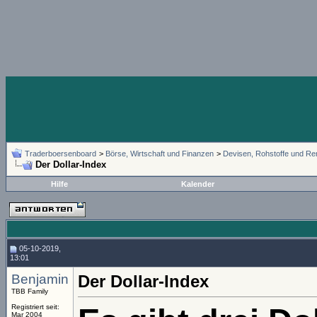
Traderboersenboard
>
Börse, Wirtschaft und Finanzen
>
Devisen, Rohstoffe und Re
Der Dollar-Index
Hilfe
Kalender
05-10-2019,
13:01
Benjamin
Der Dollar-Index
TBB Family
Registriert seit:
Mar 2004