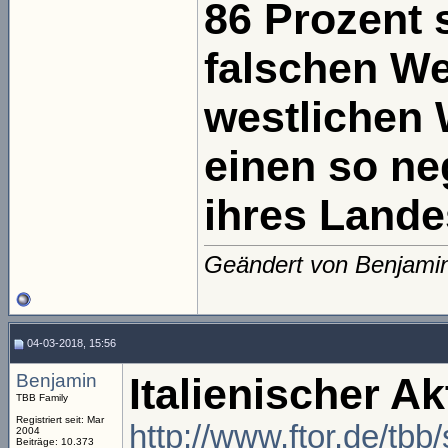
86 Prozent 
falschen We
westlichen
einen so neg
ihres Lande
Geändert von Benjami
04-03-2018, 15:56
Benjamin
Italienischer A
TBB Family
Registriert seit: Mar
http://www.ftor.de/tb
2004
Beiträge: 10.373