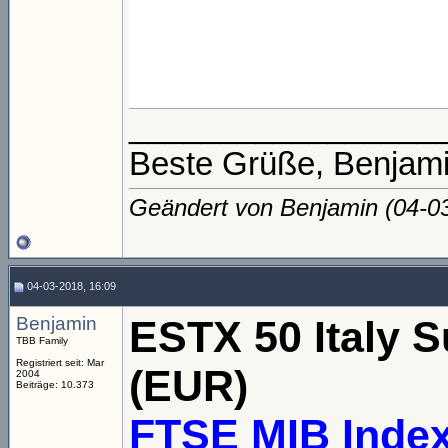
_________________
Beste Grüße, Benjam
Geändert von Benjamin (04-
04-03-2018, 16:09
Benjamin
ESTX 50 Italy S
TBB Family
Registriert seit: Mar
(EUR)
2004
Beiträge: 10.373
FTSE MIB Index 