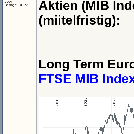
Aktien (MIB Ind
2004
Beiträge: 10.373
(miitelfristig):
Long Term Eur
FTSE MIB Inde