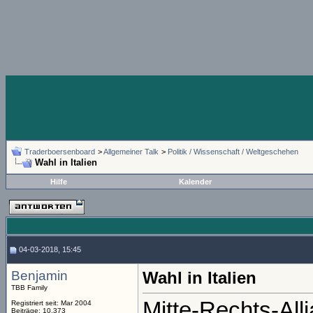
Traderboersenboard
>
Allgemeiner Talk
>
Politik / Wissenschaft / Weltgeschehen
Wahl in Italien
Hilfe
Kalender
04-03-2018, 15:45
Benjamin
Wahl in Italien
TBB Family
Mitte-Rechts-All
Registriert seit: Mar 2004
Beiträge: 10.373