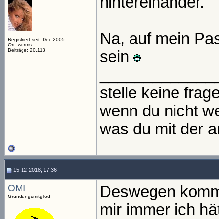
hintereinander.
Na, auf mein Pas
Registriert seit: Dec 2005
Ort: worms
Beiträge: 20.113
sein
_____________
stelle keine frage
wenn du nicht we
was du mit der an
15-12-2018, 17:36
OMI
Deswegen komme i
Gründungsmitglied
mir immer ich hät