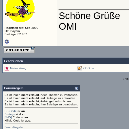
_____________
Schöne Grüße
OMI
Registriert seit: Sep 2000
Ort: Bayern
Beiträge: 82.687
Lesezeichen
Mister Wong
YiGG.de
«
Vo
Forumregeln
Es ist Ihnen
nicht erlaubt
, neue Themen zu verfassen.
Es ist Ihnen
nicht erlaubt
, auf Beiträge zu antworten.
Es ist Ihnen
nicht erlaubt
, Anhänge hochzuladen.
Es ist Ihnen
nicht erlaubt
, Ihre Beiträge zu bearbeiten.
BB-Code
ist
an
.
Smileys
sind
an
.
[IMG]
Code ist
an
.
HTML-Code ist
aus
.
Foren-Regeln