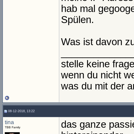
hab mal gegoogel
Spülen.
Was ist davon z
_____________
stelle keine frage
wenn du nicht we
was du mit der an
08-12-2018, 13:22
tina
das ganze passi
TBB Family