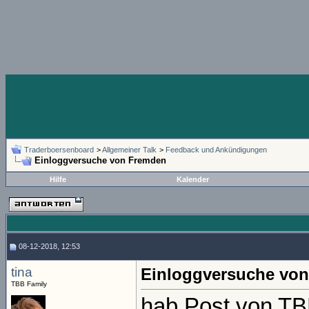
Traderboersenboard
>
Allgemeiner Talk
>
Feedback und Ankündigungen
Einloggversuche von Fremden
Hilfe
Kalender
08-12-2018, 12:53
tina
Einloggversuche vo
TBB Family
hab Post von T