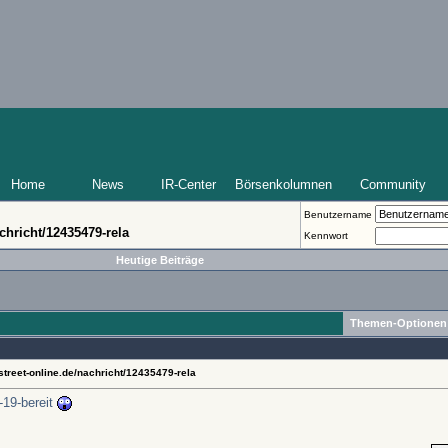
Home
News
IR-Center
Börsenkolumnen
Community
Benutzername
chricht/12435479-rela
Kennwort
Heutige Beiträge
Themen-Optionen
street-online.de/nachricht/12435479-rela
-19-bereit