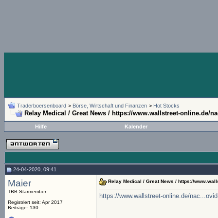
Traderboersenboard
>
Börse, Wirtschaft und Finanzen
>
Hot Stocks
Relay Medical / Great News / https://www.wallstreet-online.de/na
Hilfe
Kalender
24-04-2020, 09:41
Maier
Relay Medical / Great News / https://www.wall
TBB Starmember
https://www.wallstreet-online.de/nac...ovid
Registriert seit: Apr 2017
Beiträge: 130