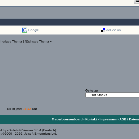
Google
del.icio.us
rheriges Thema
|
Nächstes Thema
»
Gehe zu
Es ist jetzt
04:42
Uhr.
Traderboersenboard
-
Kontakt
-
Impressum
-
AGB / Daten
 by vBulletin® Version 3.8.4 (Deutsch)
t ©2000 - 2026, Jelsoft Enterprises Ltd.