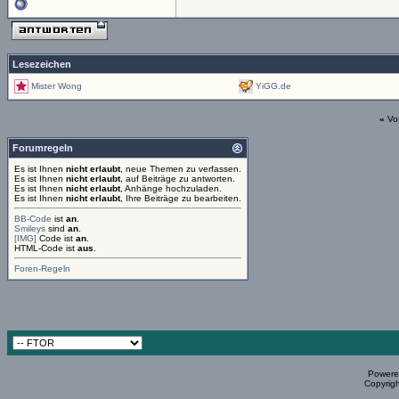
Lesezeichen
Mister Wong
YiGG.de
«
Vo
Forumregeln
Es ist Ihnen
nicht erlaubt
, neue Themen zu verfassen.
Es ist Ihnen
nicht erlaubt
, auf Beiträge zu antworten.
Es ist Ihnen
nicht erlaubt
, Anhänge hochzuladen.
Es ist Ihnen
nicht erlaubt
, Ihre Beiträge zu bearbeiten.
BB-Code
ist
an
.
Smileys
sind
an
.
[IMG]
Code ist
an
.
HTML-Code ist
aus
.
Foren-Regeln
Powered
Copyrigh