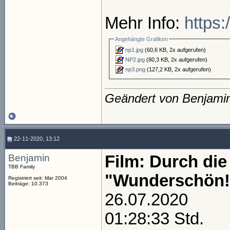
Mehr Info:
https:
Angehängte Grafiken
np1.jpg
(60,6 KB, 2x aufgerufen)
NP2.jpg
(80,3 KB, 2x aufgerufen)
np3.png
(127,2 KB, 2x aufgerufen)
Geändert von Benjami
22-11-2020, 13:12
Benjamin
Film: Durch die
TBB Family
"Wunderschön!
Registriert seit: Mar 2004
Beiträge: 10.373
26.07.2020
01:28:33 Std.