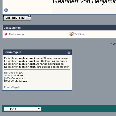
Geändert von Benjami
Lesezeichen
Mister Wong
YiGG.de
«
Vo
Forumregeln
Es ist Ihnen
nicht erlaubt
, neue Themen zu verfassen.
Es ist Ihnen
nicht erlaubt
, auf Beiträge zu antworten.
Es ist Ihnen
nicht erlaubt
, Anhänge hochzuladen.
Es ist Ihnen
nicht erlaubt
, Ihre Beiträge zu bearbeiten.
BB-Code
ist
an
.
Smileys
sind
an
.
[IMG]
Code ist
an
.
HTML-Code ist
aus
.
Foren-Regeln