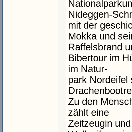
Nationalparkum
Nideggen-Sch
mit der geschi
Mokka und sei
Raffelsbrand u
Bibertour im Hü
im Natur-
park Nordeifel 
Drachenbootre
Zu den Menschen
zählt eine
Zeitzeugin un