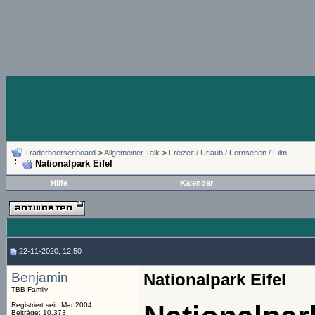
Traderboersenboard
>
Allgemeiner Talk
>
Freizeit / Urlaub / Fernsehen / Film
Nationalpark Eifel
Hilfe
Kalender
22-11-2020, 12:50
Benjamin
Nationalpark Eifel
TBB Family
Registriert seit: Mar 2004
Beiträge: 10.373