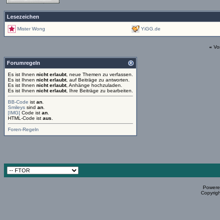
Lesezeichen
Mister Wong
YiGG.de
«
Vo
Forumregeln
Es ist Ihnen
nicht erlaubt
, neue Themen zu verfassen.
Es ist Ihnen
nicht erlaubt
, auf Beiträge zu antworten.
Es ist Ihnen
nicht erlaubt
, Anhänge hochzuladen.
Es ist Ihnen
nicht erlaubt
, Ihre Beiträge zu bearbeiten.
BB-Code
ist
an
.
Smileys
sind
an
.
[IMG]
Code ist
an
.
HTML-Code ist
aus
.
Foren-Regeln
Powered
Copyrigh