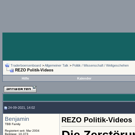
Traderboersenboard
>
Allgemeiner Talk
>
Politik / Wissenschaft / Weltgeschehen
REZO Politik-Videos
Hilfe
Kalender
24-09-2021, 14:02
Benjamin
REZO Politik-Videos
TBB Family
Registriert seit: Mar 2004
Beiträge: 10.373