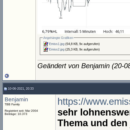
Angehängte Grafiken
Emiss1.jpg
(54,8 KB, 9x aufgerufen)
Emiss2.jpg
(25,3 KB, 9x aufgerufen)
Geändert von Benjamin (20-
10-06-2021, 20:33
Benjamin
https://www.emis
TBB Family
sehr lohnenswe
Registriert seit: Mar 2004
Beiträge: 10.373
Thema und den j