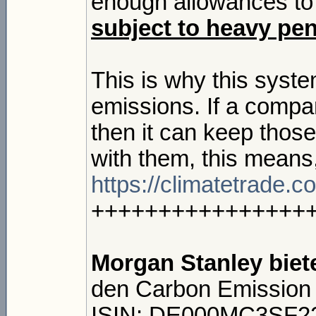
enough allowances to 
subject to heavy pen
This is why this syste
emissions. If a compa
then it can keep those
with them, this means
https://climatetrade.
++++++++++++++++
Morgan Stanley biet
den Carbon Emissio
ISIN: DE000MC3SF2