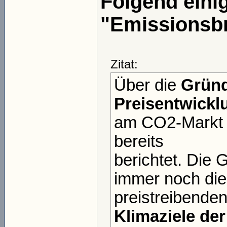
Folgend einig
"Emissionsbr
Zitat:
Über die
Gründ
Preisentwickl
am CO2-Markt h
bereits
berichtet. Die
immer noch die 
preistreibende
Klimaziele de