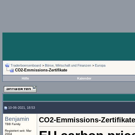
Traderboersenboard
>
Börse, Wirtschaft und Finanzen
>
Europa
CO2-Emmissions-Zertifikate
Hilfe
Kalender
10-06-2021, 18:53
Benjamin
CO2-Emmissions-Zertifikat
TBB Family
Registriert seit: Mar
2004