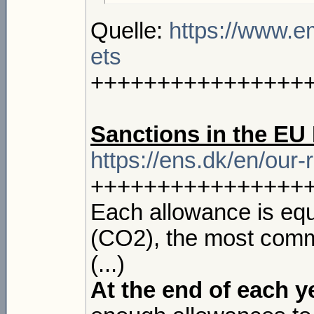
Quelle:
https://www.e
ets
++++++++++++++++
Sanctions in the EU
https://ens.dk/en/our-r
++++++++++++++++
Each allowance is equ
(CO2), the most com
(...)
At the end of each y