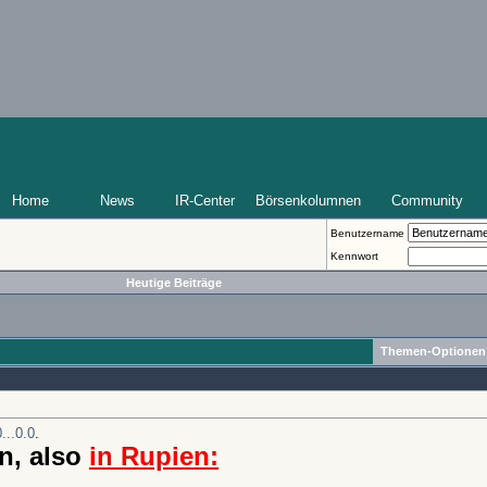
Home
News
IR-Center
Börsenkolumnen
Community
Benutzername
Kennwort
Heutige Beiträge
Themen-Optionen
...0.0
.
n, also
in Rupien: