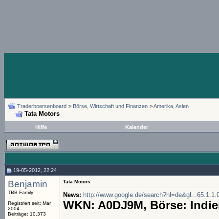
Traderboersenboard
>
Börse, Wirtschaft und Finanzen
>
Amerika, Asien
Tata Motors
Hilfe
Kalender
19-05-2012, 22:24
Benjamin
Tata Motors
TBB Family
News:
http://www.google.de/search?hl=de&gl...65.1.1.0
WKN: A0DJ9M, Börse: Indie
Registriert seit: Mar
2004
Beiträge: 10.373