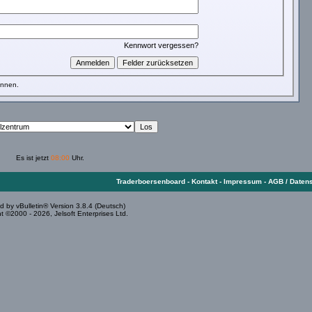
Kennwort vergessen?
önnen.
Es ist jetzt
08:00
Uhr.
Traderboersenboard
-
Kontakt
-
Impressum
-
AGB / Daten
 by vBulletin® Version 3.8.4 (Deutsch)
t ©2000 - 2026, Jelsoft Enterprises Ltd.