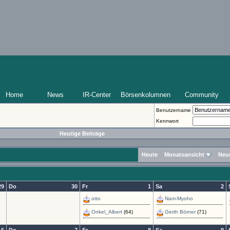
Home
News
IR-Center
Börsenkolumnen
Community
Benutzername
Kennwort
Heutige Beiträge
Heute
Monatsansicht
Neu
29
Do
30
Fr
1
Sa
2
otto
Nam-Myoho
Onkel_Albert
(64)
Gerth Börner
(71)