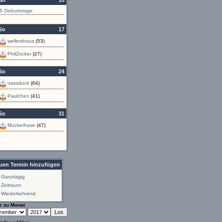
So
10
5 Geburtstage
So
17
wellershaus
(53)
PhilZocker
(27)
So
24
nassduck
(64)
Paulchen
(41)
So
31
Muckerhase
(47)
uen Termin hinzufügen
Ganztägig
Zeitraum
Wiederkehrend
e zu Monat