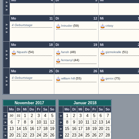
Mo
4
Di
5
Mi
>
>
>
Mo
11
Di
12
Mi
>
4 Geburtstage
Intruder
(59)
crissy
>
>
Mo
18
Di
19
Mi
>
Nipashi
(54)
fansh
(48)
gizmokralle
(51)
>
>
fentanyl
(44)
Mo
25
Di
26
Mi
>
4 Geburtstage
william hill
(55)
gerox
(75)
>
>
November 2017
Januar 2018
Mo
Di
Mi
Do
Fr
Sa
So
Mo
Di
Mi
Do
Fr
Sa
So
1
2
3
4
5
1
2
3
4
5
6
7
>
30
31
>
6
7
8
9
10
11
12
8
9
10
11
12
13
14
>
>
13
14
15
16
17
18
19
15
16
17
18
19
20
21
>
>
20
21
22
23
24
25
26
22
23
24
25
26
27
28
>
>