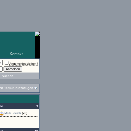
Kontakt
Angemeldet bleiben?
Suchen
en Termin hinzufügen
So
3
Mark Loerch
(70)