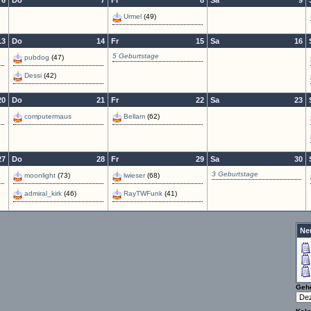
6
Do
7
Fr
8
Sa
9
Urmel
(49)
13
Do
14
Fr
15
Sa
16
5 Geburtstage
pubdog
(47)
Dessi
(42)
20
Do
21
Fr
22
Sa
23
computermaus
Bellam
(62)
27
Do
28
Fr
29
Sa
30
3 Geburtstage
moonlight
(73)
lwieser
(68)
admiral_kirk
(46)
RayTWFunk
(41)
Ne
Geh