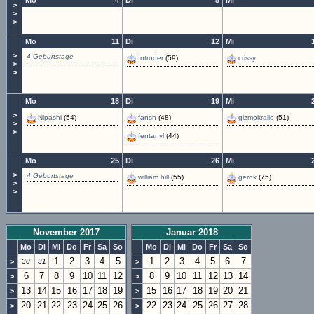
Mo
4
Di
5
Mi
>
>
>
Mo
11
Di
12
Mi
>
4 Geburtstage
Intruder
(59)
crissy
>
>
Mo
18
Di
19
Mi
>
Nipashi
(54)
fansh
(48)
gizmokralle
(51)
>
>
fentanyl
(44)
Mo
25
Di
26
Mi
>
4 Geburtstage
william hill
(55)
gerox
(75)
>
>
November 2017
Januar 2018
Mo
Di
Mi
Do
Fr
Sa
So
Mo
Di
Mi
Do
Fr
Sa
So
1
2
3
4
5
1
2
3
4
5
6
7
>
30
31
>
6
7
8
9
10
11
12
8
9
10
11
12
13
14
>
>
13
14
15
16
17
18
19
15
16
17
18
19
20
21
>
>
20
21
22
23
24
25
26
22
23
24
25
26
27
28
>
>