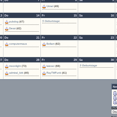
6
Do
7
Fr
8
Sa
9
Urmel
(49)
13
Do
14
Fr
15
Sa
16
5 Geburtstage
pubdog
(47)
Dessi
(42)
20
Do
21
Fr
22
Sa
23
computermaus
Bellam
(62)
27
Do
28
Fr
29
Sa
30
3 Geburtstage
moonlight
(73)
lwieser
(68)
admiral_kirk
(46)
RayTWFunk
(41)
Ne
Geh