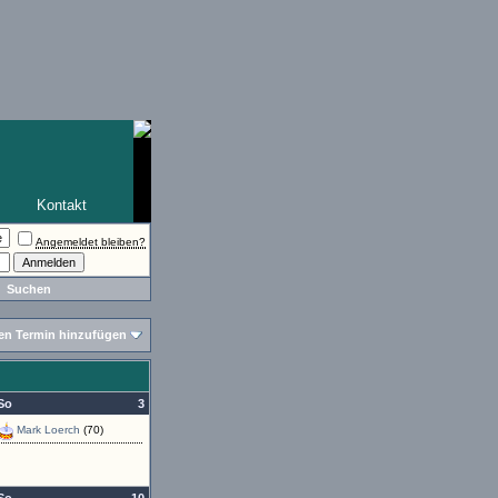
Kontakt
Angemeldet bleiben?
Suchen
en Termin hinzufügen
So
3
Mark Loerch
(70)