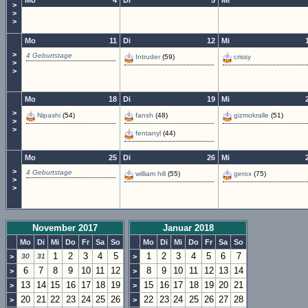
Mo
4
Di
5
Mi
>
>
>
Mo
11
Di
12
Mi
>
4 Geburtstage
Intruder
(59)
crissy
>
>
Mo
18
Di
19
Mi
>
Nipashi
(54)
fansh
(48)
gizmokralle
(51)
>
>
fentanyl
(44)
Mo
25
Di
26
Mi
>
4 Geburtstage
william hill
(55)
gerox
(75)
>
>
November 2017
Januar 2018
Mo
Di
Mi
Do
Fr
Sa
So
Mo
Di
Mi
Do
Fr
Sa
So
1
2
3
4
5
1
2
3
4
5
6
7
>
30
31
>
6
7
8
9
10
11
12
8
9
10
11
12
13
14
>
>
13
14
15
16
17
18
19
15
16
17
18
19
20
21
>
>
20
21
22
23
24
25
26
22
23
24
25
26
27
28
>
>