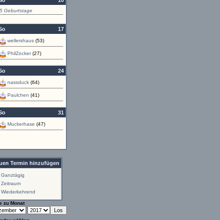
So
10
5 Geburtstage
So
17
wellershaus
(53)
PhilZocker
(27)
So
24
nassduck
(64)
Paulchen
(41)
So
31
Muckerhase
(47)
uen Termin hinzufügen
Ganztägig
Zeitraum
Wiederkehrend
e zu Monat