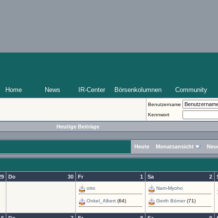
Home
News
IR-Center
Börsenkolumnen
Community
Benutzername
Kennwort
Heutige Beiträge
Heute
Monatsansicht
Neu
29
Do
30
Fr
1
Sa
2
otto
Nam-Myoho
Onkel_Albert
(64)
Gerth Börner
(71)