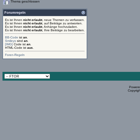
Thema geschlossen
Forumregeln
Es ist Ihnen
nicht erlaubt
, neue Themen zu verfassen.
Es ist Ihnen
nicht erlaubt
, auf Beiträge zu antworten.
Es ist Ihnen
nicht erlaubt
, Anhänge hochzuladen.
Es ist Ihnen
nicht erlaubt
, Ihre Beiträge zu bearbeiten.
BB-Code
ist
an
.
Smileys
sind
an
.
[IMG]
Code ist
an
.
HTML-Code ist
aus
.
Foren-Regeln
Powered
Copyrigh