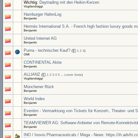
Wichtig:
Daytrading mit den Heikin-Kerzen
Vogtlandsiggi
Hamburger HafenLog
Benjamin
Hermès International S.A. - French high fashion luxury goods m
Benjamin
United Internet AG
Benjamin
Puma - technischer Kauf?
(
1
2
3
)
OMI
CONTINENTAL Aktie
Benjamin
ALLIANZ
(
1
2
3
4
5
...
Letzte Seite
)
Vogtlandsiggi
Münchener Rück
Benjamin
World Index
Benjamin
Eventim - Vermarktung von Tickets für Konzert-, Theater- und 
Benjamin
TEAMVIEWER AG: Software-Anbieter von Remote-Konnektivitä
Benjamin
INO / Inovio Pharmaceuticals / Mega - News: https://ih.advf