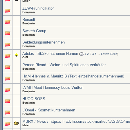
Maier
ZEW-Frühindikator
Benjamin
Renault
Benjamin
Swatch Group
Benjamin
Bekleidungsunternehmen
Benjamin
Adidas - Stärke hat einen Namen
(
1
2
3
4
5
...
Letzte Seite
)
OMI
Pernod Ricard - Weine- und Spirituosen-Verkäufer
Benjamin
H&M -Hennes & Mauritz B (Textileinzelhandelsunternehmen)
Benjamin
LVMH Moet Hennessy Louis Vuitton
Benjamin
HUGO BOSS
Benjamin
L'Oreal - Kosmetikunternehmen
Benjamin
MBRX / News / https://ih.advfn.com/stock-market/NASDAQ/mol
Maier