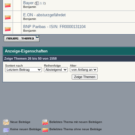
Bayer
(
1
2
)
Benjamin
E.ON - absturzgefährdet
Benjamin
BNP Paribas - ISIN: FR0000131104
Benjamin
Anzeige-Eigenschaften
Zeige Themen 26 bis 50 von 1558
Sortiert nach
Reihenfolge
Alter
Neue Beiträge
Beliebtes Thema mit neuen Beiträgen
Keine neuen Beiträge
Beliebtes Thema ohne neue Beiträge