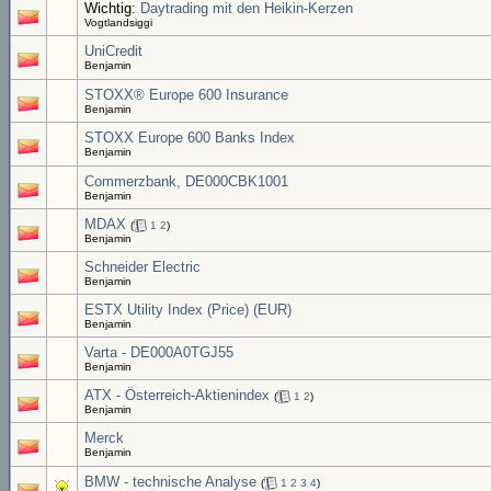
Wichtig:
Daytrading mit den Heikin-Kerzen
Vogtlandsiggi
UniCredit
Benjamin
STOXX® Europe 600 Insurance
Benjamin
STOXX Europe 600 Banks Index
Benjamin
Commerzbank, DE000CBK1001
Benjamin
MDAX
(
1
2
)
Benjamin
Schneider Electric
Benjamin
ESTX Utility Index (Price) (EUR)
Benjamin
Varta - DE000A0TGJ55
Benjamin
ATX - Österreich-Aktienindex
(
1
2
)
Benjamin
Merck
Benjamin
BMW - technische Analyse
(
1
2
3
4
)