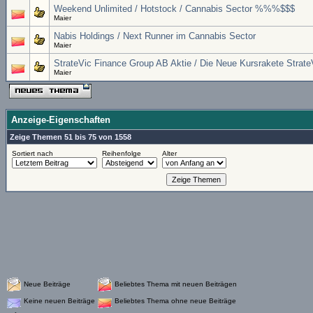
Weekend Unlimited / Hotstock / Cannabis Sector %%%$$$
Maier
Nabis Holdings / Next Runner im Cannabis Sector
Maier
StrateVic Finance Group AB Aktie / Die Neue Kursrakete Strat
Maier
Anzeige-Eigenschaften
Zeige Themen 51 bis 75 von 1558
Sortiert nach
Reihenfolge
Alter
Neue Beiträge
Beliebtes Thema mit neuen Beiträgen
Keine neuen Beiträge
Beliebtes Thema ohne neue Beiträge