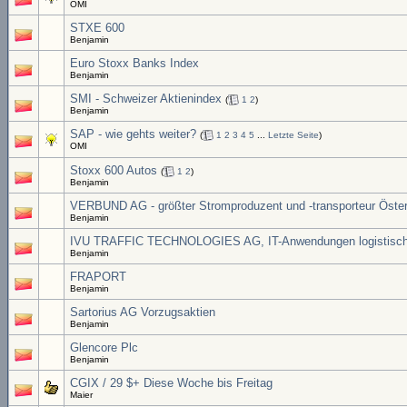
OMI
STXE 600
Benjamin
Euro Stoxx Banks Index
Benjamin
SMI - Schweizer Aktienindex
(
1
2
)
Benjamin
SAP - wie gehts weiter?
(
1
2
3
4
5
...
Letzte Seite
)
OMI
Stoxx 600 Autos
(
1
2
)
Benjamin
VERBUND AG - größter Stromproduzent und -transporteur Öster
Benjamin
IVU TRAFFIC TECHNOLOGIES AG, IT-Anwendungen logistische
Benjamin
FRAPORT
Benjamin
Sartorius AG Vorzugsaktien
Benjamin
Glencore Plc
Benjamin
CGIX / 29 $+ Diese Woche bis Freitag
Maier