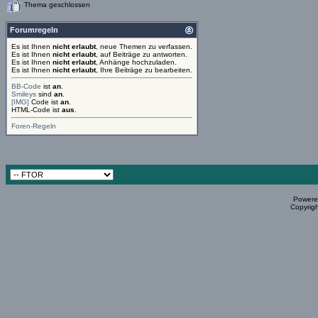
Thema geschlossen
Forumregeln
Es ist Ihnen
nicht erlaubt
, neue Themen zu verfassen.
Es ist Ihnen
nicht erlaubt
, auf Beiträge zu antworten.
Es ist Ihnen
nicht erlaubt
, Anhänge hochzuladen.
Es ist Ihnen
nicht erlaubt
, Ihre Beiträge zu bearbeiten.
BB-Code
ist
an
.
Smileys
sind
an
.
[IMG]
Code ist
an
.
HTML-Code ist
aus
.
Foren-Regeln
Powered
Copyrigh