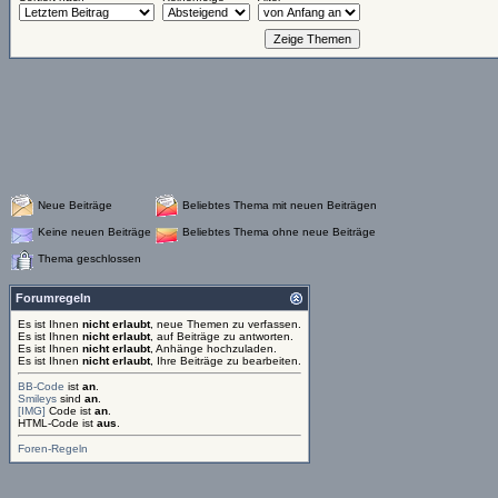
Neue Beiträge
Beliebtes Thema mit neuen Beiträgen
Keine neuen Beiträge
Beliebtes Thema ohne neue Beiträge
Thema geschlossen
Forumregeln
Es ist Ihnen
nicht erlaubt
, neue Themen zu verfassen.
Es ist Ihnen
nicht erlaubt
, auf Beiträge zu antworten.
Es ist Ihnen
nicht erlaubt
, Anhänge hochzuladen.
Es ist Ihnen
nicht erlaubt
, Ihre Beiträge zu bearbeiten.
BB-Code
ist
an
.
Smileys
sind
an
.
[IMG]
Code ist
an
.
HTML-Code ist
aus
.
Foren-Regeln