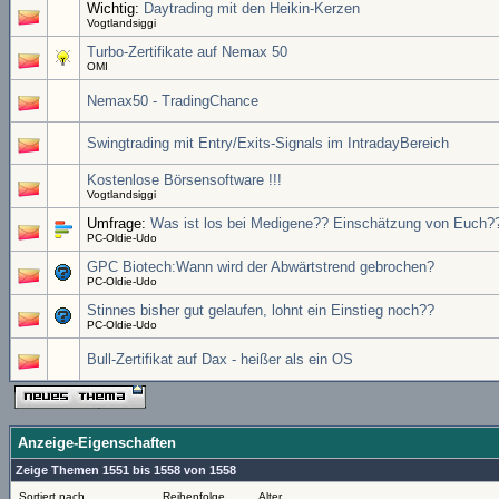
Wichtig:
Daytrading mit den Heikin-Kerzen
Vogtlandsiggi
Turbo-Zertifikate auf Nemax 50
OMI
Nemax50 - TradingChance
Swingtrading mit Entry/Exits-Signals im IntradayBereich
Kostenlose Börsensoftware !!!
Vogtlandsiggi
Umfrage:
Was ist los bei Medigene?? Einschätzung von Euch?
PC-Oldie-Udo
GPC Biotech:Wann wird der Abwärtstrend gebrochen?
PC-Oldie-Udo
Stinnes bisher gut gelaufen, lohnt ein Einstieg noch??
PC-Oldie-Udo
Bull-Zertifikat auf Dax - heißer als ein OS
Anzeige-Eigenschaften
Zeige Themen 1551 bis 1558 von 1558
Sortiert nach
Reihenfolge
Alter