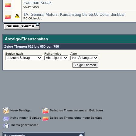
Eastman Kodak
crazy_coco
TA: General Motors: Kursanstieg bis 66,00 Dollar denkbar
PC-Oldie-Udo
Anzeige-Eigenschaften
Zeige Themen 626 bis 650 von 786
Sortiert nach
Reihenfolge
Alter
Neue Beiträge
Beliebtes Thema mit neuen Beiträgen
Keine neuen Beiträge
Beliebtes Thema ohne neue Beiträge
Thema geschlossen
Forumregeln