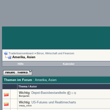
Traderboersenboard
>
Börse, Wirtschaft und Finanzen
Amerika, Asien
Hilfe
Kalender
Themen im Forum
: Amerika, Asien
Thema
/
Autor
Wichtig:
Depot-Basisbestandteile
(
1
2
)
Benjamin
Wichtig:
US-Futures und Realtimecharts
crazy_coco