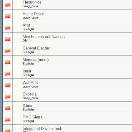
Flextronics
crazy_coco
Home Depot
crazy_coco
At&t
Starlight
Mini-Futures auf Nasdaq
OMI
General Electric
Starlight
Mercury (merq)
Starlight
Intuit
Starlight
Wal Mart
crazy_coco
Expedia
crazy_coco
Xilinx
Starlight
PMC Sierra
Starlight
Integrated Device Tech.