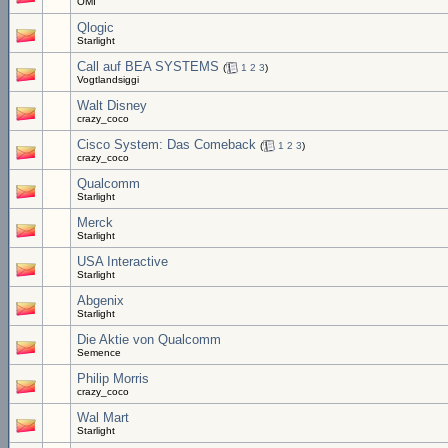
OMI
Qlogic
Starlight
Call auf BEA SYSTEMS
(
1
2
3
)
Vogtlandsiggi
Walt Disney
crazy_coco
Cisco System: Das Comeback
(
1
2
3
)
crazy_coco
Qualcomm
Starlight
Merck
Starlight
USA Interactive
Starlight
Abgenix
Starlight
Die Aktie von Qualcomm
Semence
Philip Morris
crazy_coco
Wal Mart
Starlight