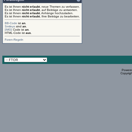
Es ist Ihnen
nicht erlaubt
, neue Themen zu verfassen.
Es ist Ihnen
nicht erlaubt
, auf Beiträge zu antworten.
Es ist Ihnen
nicht erlaubt
, Anhänge hochzuladen.
Es ist Ihnen
nicht erlaubt
, Ihre Beiträge zu bearbeiten.
BB-Code
ist
an
.
Smileys
sind
an
.
[IMG]
Code ist
an
.
HTML-Code ist
aus
.
Foren-Regeln
Powered
Copyrigh