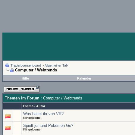
Traderboersenboard
>
Allgemeiner Talk
Computer / Webtrends
Hilfe
Kalender
Themen im Forum
: Computer / Webtrends
Thema
/
Autor
Was haltet ihr von VR?
Klingelbeutel
Spielt jemand Pokemon Go?
Klingelbeutel