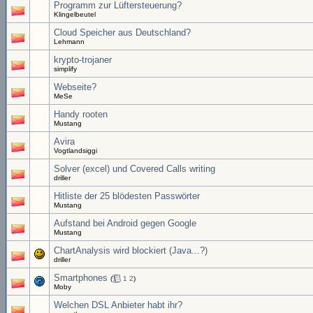
Programm zur Lüftersteuerung?
Klingelbeutel
Cloud Speicher aus Deutschland?
Lehmann
krypto-trojaner
simplify
Webseite?
MeSe
Handy rooten
Mustang
Avira
Vogtlandsiggi
Solver (excel) und Covered Calls writing
driller
Hitliste der 25 blödesten Passwörter
Mustang
Aufstand bei Android gegen Google
Mustang
ChartAnalysis wird blockiert (Java...?)
driller
Smartphones
(
1
2
)
Moby
Welchen DSL Anbieter habt ihr?