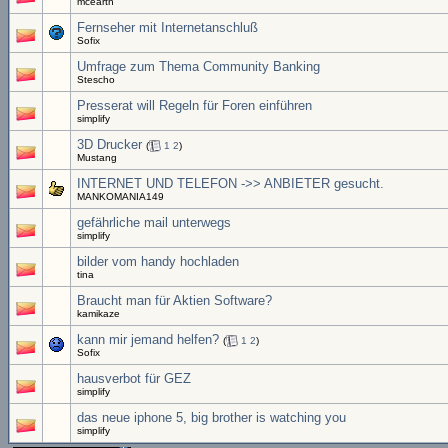
mcearth
Fernseher mit Internetanschluß
Sofix
Umfrage zum Thema Community Banking
Stescho
Presserat will Regeln für Foren einführen
simplify
3D Drucker
(
1
2
)
Mustang
INTERNET UND TELEFON ->> ANBIETER gesucht.
MANKOMANIA149
gefährliche mail unterwegs
simplify
bilder vom handy hochladen
tina
Braucht man für Aktien Software?
kamikaze
kann mir jemand helfen?
(
1
2
)
Sofix
hausverbot für GEZ
simplify
das neue iphone 5, big brother is watching you
simplify