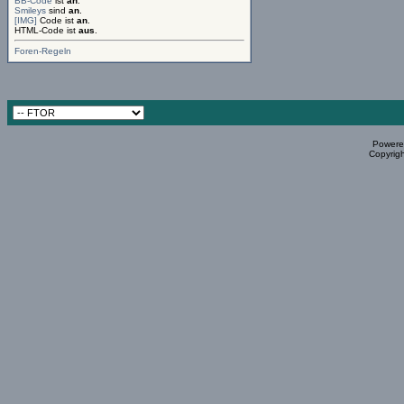
BB-Code
ist
an
.
Smileys
sind
an
.
[IMG]
Code ist
an
.
HTML-Code ist
aus
.
Foren-Regeln
Powered
Copyrigh