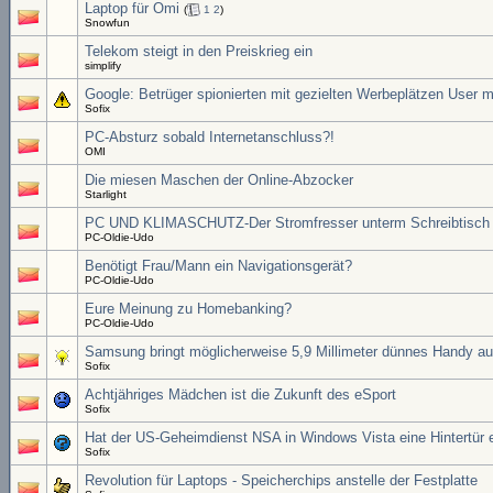
Laptop für Omi
(
1
2
)
Snowfun
Telekom steigt in den Preiskrieg ein
simplify
Google: Betrüger spionierten mit gezielten Werbeplätzen User
Sofix
PC-Absturz sobald Internetanschluss?!
OMI
Die miesen Maschen der Online-Abzocker
Starlight
PC UND KLIMASCHUTZ-Der Stromfresser unterm Schreibtisch
PC-Oldie-Udo
Benötigt Frau/Mann ein Navigationsgerät?
PC-Oldie-Udo
Eure Meinung zu Homebanking?
PC-Oldie-Udo
Samsung bringt möglicherweise 5,9 Millimeter dünnes Handy au
Sofix
Achtjähriges Mädchen ist die Zukunft des eSport
Sofix
Hat der US-Geheimdienst NSA in Windows Vista eine Hintertür 
Sofix
Revolution für Laptops - Speicherchips anstelle der Festplatte