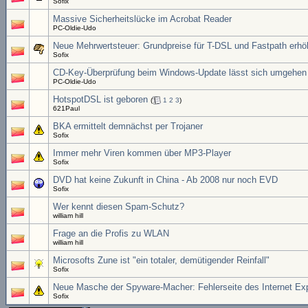
Sofix
Massive Sicherheitslücke im Acrobat Reader
PC-Oldie-Udo
Neue Mehrwertsteuer: Grundpreise für T-DSL und Fastpath erhö
Sofix
CD-Key-Überprüfung beim Windows-Update lässt sich umgehen
PC-Oldie-Udo
HotspotDSL ist geboren
(
1
2
3
)
621Paul
BKA ermittelt demnächst per Trojaner
Sofix
Immer mehr Viren kommen über MP3-Player
Sofix
DVD hat keine Zukunft in China - Ab 2008 nur noch EVD
Sofix
Wer kennt diesen Spam-Schutz?
william hill
Frage an die Profis zu WLAN
william hill
Microsofts Zune ist "ein totaler, demütigender Reinfall"
Sofix
Neue Masche der Spyware-Macher: Fehlerseite des Internet Expl
Sofix