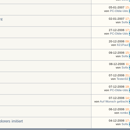
05-01-2007
15
von
PC-Oldie-Udo
ht
02-01-2007
17
von
Sofix
27-12-2006
17
von
PC-Oldie-Udo
20-12-2006
09
von
621Paul
09-12-2006
15
von
Sofix
08-12-2006
11
von
Sofix
07-12-2006
21
von
Tester32
07-12-2006
19
von
PC-Oldie-Udo
07-12-2006
14
von
Auf Wunsch gelöscht
06-12-2006
10
von
romko
orers imitiert
04-12-2006
17
von
Sofix