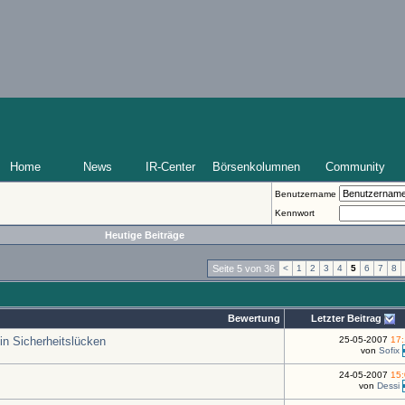
Home
News
IR-Center
Börsenkolumnen
Community
Benutzername
Kennwort
Heutige Beiträge
Seite 5 von 36
<
1
2
3
4
5
6
7
8
Bewertung
Letzter Beitrag
in Sicherheitslücken
25-05-2007
17
von
Sofix
24-05-2007
15
von
Dessi