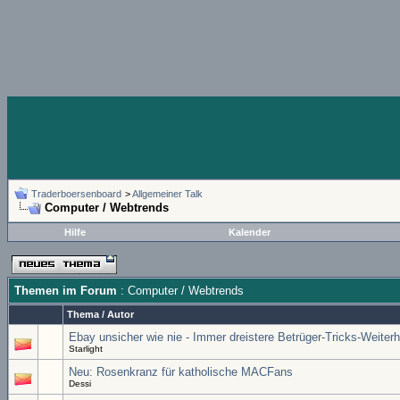
Traderboersenboard
>
Allgemeiner Talk
Computer / Webtrends
Hilfe
Kalender
Themen im Forum
: Computer / Webtrends
Thema
/
Autor
Ebay unsicher wie nie - Immer dreistere Betrüger-Tricks-Weiterh
Starlight
Neu: Rosenkranz für katholische MACFans
Dessi