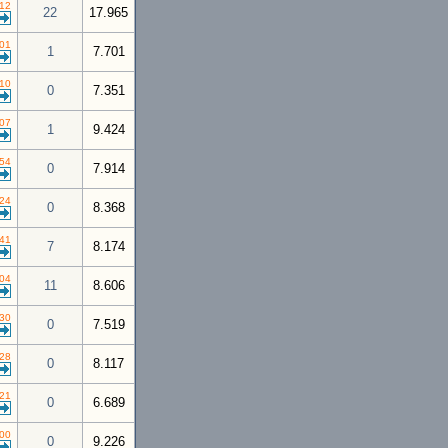
:12
22
17.965
:01
1
7.701
:10
0
7.351
:07
1
9.424
:54
0
7.914
:24
0
8.368
:41
7
8.174
:04
11
8.606
:30
0
7.519
:28
0
8.117
:21
0
6.689
:00
0
9.226