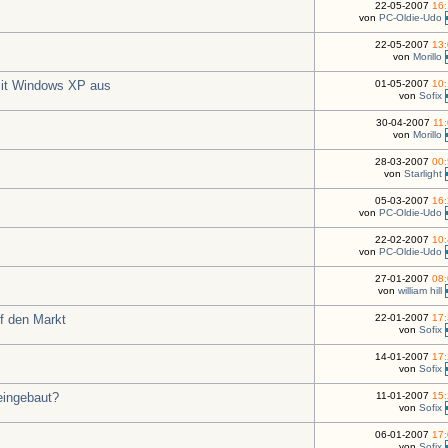
22-05-2007
16
von
PC-Oldie-Udo
22-05-2007
13
von
Morillo
 mit Windows XP aus
01-05-2007
10
von
Sofix
30-04-2007
11
von
Morillo
28-03-2007
00
von
Starlight
05-03-2007
16
von
PC-Oldie-Udo
22-02-2007
10
von
PC-Oldie-Udo
27-01-2007
08
von
william hill
f den Markt
22-01-2007
17
von
Sofix
14-01-2007
17
von
Sofix
eingebaut?
11-01-2007
15
von
Sofix
06-01-2007
17
von
Sofix