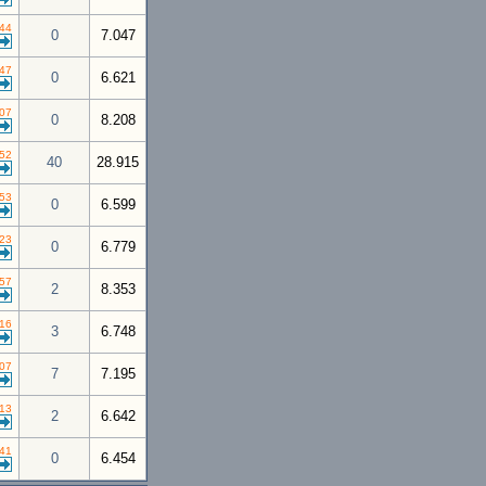
:44
0
7.047
:47
0
6.621
:07
0
8.208
:52
40
28.915
:53
0
6.599
:23
0
6.779
:57
2
8.353
:16
3
6.748
:07
7
7.195
:13
2
6.642
:41
0
6.454