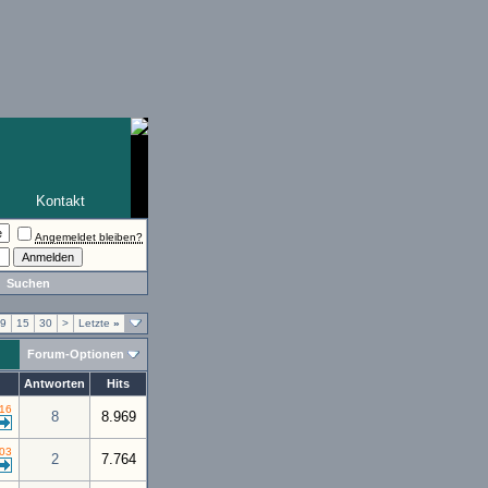
Kontakt
Angemeldet bleiben?
Suchen
9
15
30
>
Letzte
»
Forum-Optionen
Antworten
Hits
:16
8
8.969
:03
2
7.764