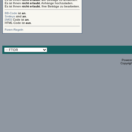
Es ist Ihnen
nicht erlaubt
, Anhänge hochzuladen.
Es ist Ihnen
nicht erlaubt
, Ihre Beiträge zu bearbeiten.
BB-Code
ist
an
.
Smileys
sind
an
.
[IMG]
Code ist
an
.
HTML-Code ist
aus
.
Foren-Regeln
Powered
Copyrigh