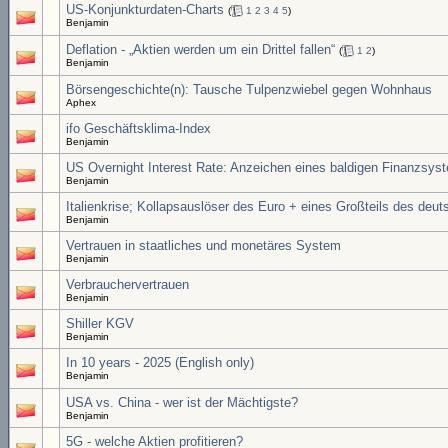
US-Konjunkturdaten-Charts
(
1
2
3
4
5
)
Benjamin
Deflation - „Aktien werden um ein Drittel fallen“
(
1
2
)
Benjamin
Börsengeschichte(n): Tausche Tulpenzwiebel gegen Wohnhaus
Aphex
ifo Geschäftsklima-Index
Benjamin
US Overnight Interest Rate: Anzeichen eines baldigen Finanzsy
Benjamin
Italienkrise; Kollapsauslöser des Euro + eines Großteils des de
Benjamin
Vertrauen in staatliches und monetäres System
Benjamin
Verbrauchervertrauen
Benjamin
Shiller KGV
Benjamin
In 10 years - 2025 (English only)
Benjamin
USA vs. China - wer ist der Mächtigste?
Benjamin
5G - welche Aktien profitieren?