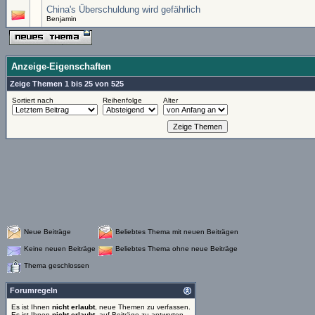
China's Überschuldung wird gefährlich
Benjamin
Anzeige-Eigenschaften
Zeige Themen 1 bis 25 von 525
Sortiert nach
Reihenfolge
Alter
Neue Beiträge
Beliebtes Thema mit neuen Beiträgen
Keine neuen Beiträge
Beliebtes Thema ohne neue Beiträge
Thema geschlossen
Forumregeln
Es ist Ihnen
nicht erlaubt
, neue Themen zu verfassen.
Es ist Ihnen
nicht erlaubt
, auf Beiträge zu antworten.