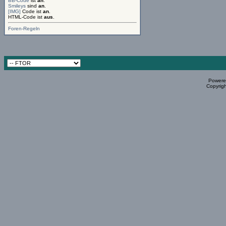
BB-Code
ist
an
.
Smileys
sind
an
.
[IMG]
Code ist
an
.
HTML-Code ist
aus
.
Foren-Regeln
Powered
Copyrigh