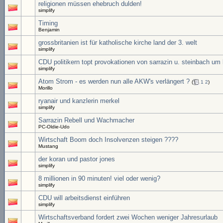
religionen müssen ehebruch dulden!
simplify
Timing
Benjamin
grossbritanien ist für katholische kirche land der 3. welt
simplify
CDU politikern topt provokationen von sarrazin u. steinbach um
simplify
Atom Strom - es werden nun alle AKW's verlängert ?
(
1
2
)
Morillo
ryanair und kanzlerin merkel
simplify
Sarrazin Rebell und Wachmacher
PC-Oldie-Udo
Wirtschaft Boom doch Insolvenzen steigen ????
Mustang
der koran und pastor jones
simplify
8 millionen in 90 minuten! viel oder wenig?
simplify
CDU will arbeitsdienst einführen
simplify
Wirtschaftsverband fordert zwei Wochen weniger Jahresurlaub