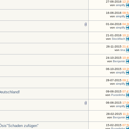
27-06-2016
12:3
von
simplify
16-06-2016
08:5
von
simplify
01-04-2016
04:3
von
simplify
21-01-2016
10:1
von
Stockfisch
26-11-2015
21:4
von
tina
24-10-2015
10:4
von
Benjamin
06-10-2015
10:2
von
simplify
28-07-2015
09:1
von
simplify
Deutschland!
09-06-2015
07:4
von
Purzelinho
06-06-2015
17:0
von
simplify
28-02-2015
11:2
von
Benjamin
n Ösis"Schaden zufügen"
15-02-2015
07:5
von
Purzelinho