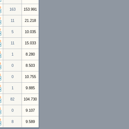
9
163
153.991
7
11
21.218
7
5
10.035
3
11
15.033
1
1
8.280
4
0
8.503
1
0
10.755
6
1
9.885
9
82
104.730
1
0
9.107
4
8
9.589