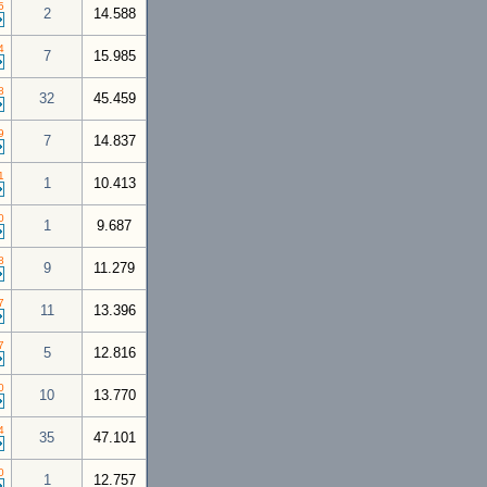
5
2
14.588
4
7
15.985
8
32
45.459
9
7
14.837
1
1
10.413
0
1
9.687
8
9
11.279
7
11
13.396
7
5
12.816
0
10
13.770
4
35
47.101
0
1
12.757