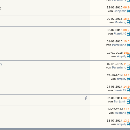
12-02-2015
06:3
e
)
von
Benjamin
09-02-2015
16:4
von
Mustang
06-02-2015
08:2
von
Franki.49
01-02-2015
10:0
von
Purzelinho
10-01-2015
15:1
von
simplify
e?
02-01-2015
11:0
von
Purzelinho
28-10-2014
14:1
von
simplify
24-08-2014
14:1
von
Franki.49
06-08-2014
00:2
von
Benjamin
14-07-2014
11:1
von
Mustang
13-07-2014
13:5
von
simplify