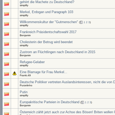
gehört die Machete zu Deutschland?
simplify
Merkel, Erdogan und Paragraph 103
simplify
Willkommenskultur der "Gutmenschen"
(
1
2
3
)
simplify
Frankreich Präsidentschaftswahl 2017
Benjamin
Cholesterin der Betrug wird beendet
simplify
Zustrom an Flüchtlingen nach Deutschland in 2015
Benjamin
Refugee-Gelaber
simplify
Eine Blamage für Frau Merkel...
Franki.49
Deutsche Politiker vertreten Auslandsinteressen, nicht die von 
Purzelinho
Putin
simplify
Europakritische Parteien in Deutschland
(
1
2
3
)
Benjamin
Österreich zählt jetzt auch zur Achse des Bösen! Briten wolle