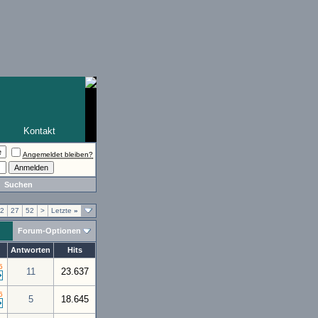
Kontakt
Angemeldet bleiben?
Suchen
2
27
52
>
Letzte
»
Forum-Optionen
Antworten
Hits
5
11
23.637
6
5
18.645