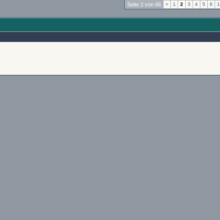
Seite 2 von 66
<
1
2
3
4
5
6
1