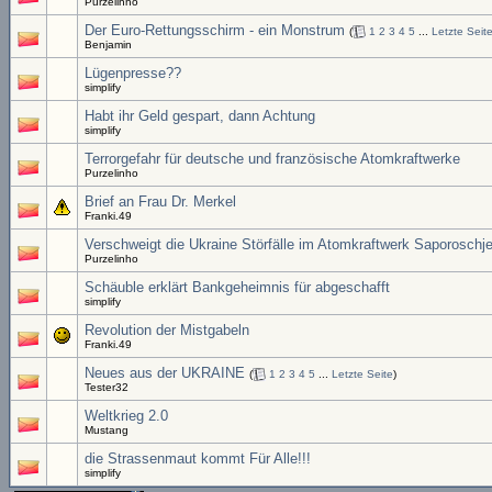
Purzelinho
Der Euro-Rettungsschirm - ein Monstrum
(
1
2
3
4
5
...
Letzte Seit
Benjamin
Lügenpresse??
simplify
Habt ihr Geld gespart, dann Achtung
simplify
Terrorgefahr für deutsche und französische Atomkraftwerke
Purzelinho
Brief an Frau Dr. Merkel
Franki.49
Verschweigt die Ukraine Störfälle im Atomkraftwerk Saporoschj
Purzelinho
Schäuble erklärt Bankgeheimnis für abgeschafft
simplify
Revolution der Mistgabeln
Franki.49
Neues aus der UKRAINE
(
1
2
3
4
5
...
Letzte Seite
)
Tester32
Weltkrieg 2.0
Mustang
die Strassenmaut kommt Für Alle!!!
simplify