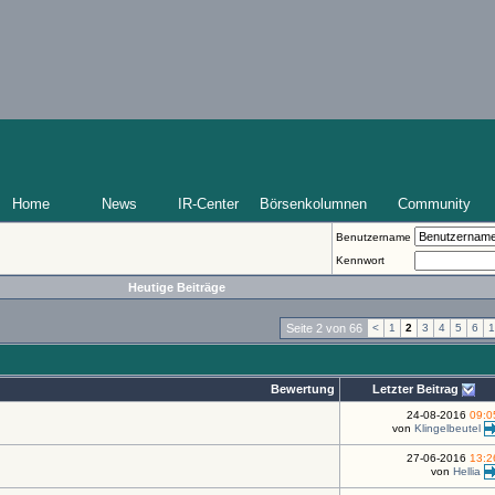
Home
News
IR-Center
Börsenkolumnen
Community
Benutzername
Kennwort
Heutige Beiträge
Seite 2 von 66
<
1
2
3
4
5
6
1
Bewertung
Letzter Beitrag
24-08-2016
09:0
von
Klingelbeutel
27-06-2016
13:2
von
Hellia