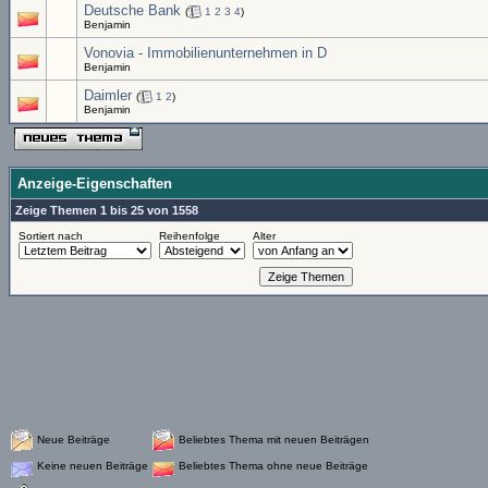
Deutsche Bank
(
1
2
3
4
)
Benjamin
Vonovia - Immobilienunternehmen in D
Benjamin
Daimler
(
1
2
)
Benjamin
Anzeige-Eigenschaften
Zeige Themen 1 bis 25 von 1558
Sortiert nach
Reihenfolge
Alter
Neue Beiträge
Beliebtes Thema mit neuen Beiträgen
Keine neuen Beiträge
Beliebtes Thema ohne neue Beiträge