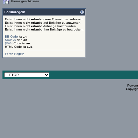
Thema geschlossen
Forumregeln
Es ist Ihnen
nicht erlaubt
, neue Themen zu verfassen.
Es ist Ihnen
nicht erlaubt
, auf Beiträge zu antworten.
Es ist Ihnen
nicht erlaubt
, Anhänge hochzuladen.
Es ist Ihnen
nicht erlaubt
, Ihre Beiträge zu bearbeiten.
BB-Code
ist
an
.
Smileys
sind
an
.
[IMG]
Code ist
an
.
HTML-Code ist
aus
.
Foren-Regeln
Powered
Copyrigh