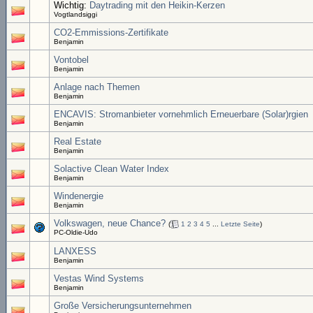
Wichtig:
Daytrading mit den Heikin-Kerzen
Vogtlandsiggi
CO2-Emmissions-Zertifikate
Benjamin
Vontobel
Benjamin
Anlage nach Themen
Benjamin
ENCAVIS: Stromanbieter vornehmlich Erneuerbare (Solar)rgien
Benjamin
Real Estate
Benjamin
Solactive Clean Water Index
Benjamin
Windenergie
Benjamin
Volkswagen, neue Chance?
(
1
2
3
4
5
...
Letzte Seite
)
PC-Oldie-Udo
LANXESS
Benjamin
Vestas Wind Systems
Benjamin
Große Versicherungsunternehmen