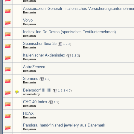
Benjamin
Assicurazioni Generali - italienisches Versicherungsunternehme
Benjamin
Volvo
Benjamin
Inditex Ind De Desno (spanisches Textilunternehmen)
Benjamin
Spanischer Ibex 35
(
1
2
3
)
Benjamin
Italienischer Aktienindex
(
1
2
3
)
Benjamin
AstraZeneca
Benjamin
Siemens
(
1
2
)
Benjamin
Beiersdorf !!!!!!!!
(
1
2
3
4
5
)
nokostolany
CAC 40 Index
(
1
2
)
Benjamin
HDAX
Benjamin
Pandora: hand-finished jewellery aus Dänemark
Benjamin