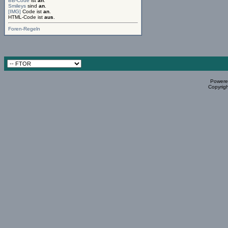
BB-Code
ist
an
.
Smileys
sind
an
.
[IMG]
Code ist
an
.
HTML-Code ist
aus
.
Foren-Regeln
Powered
Copyrigh