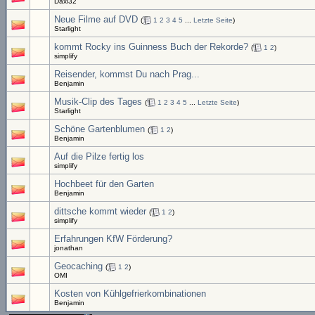
Daxi32
Neue Filme auf DVD
(
1
2
3
4
5
...
Letzte Seite
)
Starlight
kommt Rocky ins Guinness Buch der Rekorde?
(
1
2
)
simplify
Reisender, kommst Du nach Prag...
Benjamin
Musik-Clip des Tages
(
1
2
3
4
5
...
Letzte Seite
)
Starlight
Schöne Gartenblumen
(
1
2
)
Benjamin
Auf die Pilze fertig los
simplify
Hochbeet für den Garten
Benjamin
dittsche kommt wieder
(
1
2
)
simplify
Erfahrungen KfW Förderung?
jonathan
Geocaching
(
1
2
)
OMI
Kosten von Kühlgefrierkombinationen
Benjamin