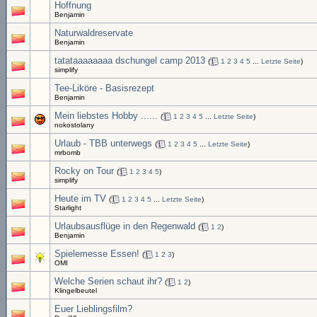
Hoffnung
Benjamin
Naturwaldreservate
Benjamin
tatataaaaaaaa dschungel camp 2013
(
1
2
3
4
5
...
Letzte Seite
)
simplify
Tee-Liköre - Basisrezept
Benjamin
Mein liebstes Hobby ......
(
1
2
3
4
5
...
Letzte Seite
)
nokostolany
Urlaub - TBB unterwegs
(
1
2
3
4
5
...
Letzte Seite
)
mrbomb
Rocky on Tour
(
1
2
3
4
5
)
simplify
Heute im TV
(
1
2
3
4
5
...
Letzte Seite
)
Starlight
Urlaubsausflüge in den Regenwald
(
1
2
)
Benjamin
Spielemesse Essen!
(
1
2
3
)
OMI
Welche Serien schaut ihr?
(
1
2
)
Klingelbeutel
Euer Lieblingsfilm?