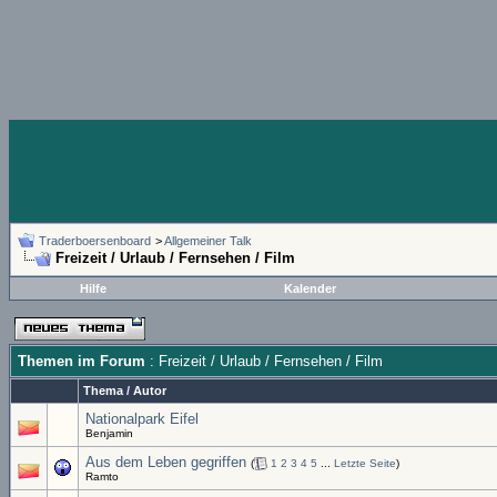
Traderboersenboard
>
Allgemeiner Talk
Freizeit / Urlaub / Fernsehen / Film
Hilfe
Kalender
Themen im Forum
: Freizeit / Urlaub / Fernsehen / Film
Thema
/
Autor
Nationalpark Eifel
Benjamin
Aus dem Leben gegriffen
(
1
2
3
4
5
...
Letzte Seite
)
Ramto