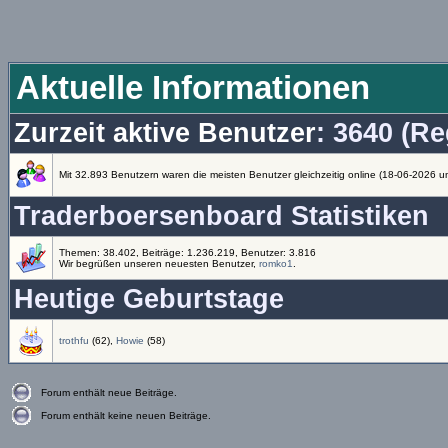
Aktuelle Informationen
Zurzeit aktive Benutzer
: 3640 (Re
Mit 32.893 Benutzern waren die meisten Benutzer gleichzeitig online (18-06-2026 u
Traderboersenboard Statistiken
Themen: 38.402, Beiträge: 1.236.219, Benutzer: 3.816
Wir begrüßen unseren neuesten Benutzer,
romko1
.
Heutige Geburtstage
trothfu
(62),
Howie
(58)
Forum enthält neue Beiträge.
Forum enthält keine neuen Beiträge.